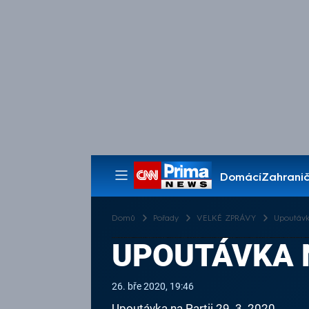
Domácí
Zahranič
Pořady
Domů
Pořady
VELKÉ ZPRÁVY
Upoutávka
UPOUTÁVKA NA
26. bře 2020, 19:46
Upoutávka na Partii 29. 3. 2020