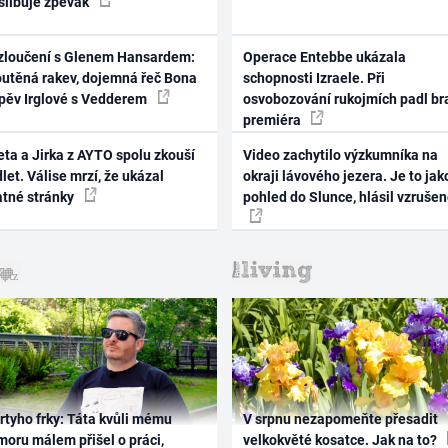
 slibuje zpěvák
zloučení s Glenem Hansardem:
Operace Entebbe ukázala
outěná rakev, dojemná řeč Bona
schopnosti Izraele. Při
zpěv Irglové s Vedderem
osvobozování rukojmích padl br
premiéra
ta a Jirka z AYTO spolu zkouší
Video zachytilo výzkumníka na
let. Válise mrzí, že ukázal
okraji lávového jezera. Je to jak
atné stránky
pohled do Slunce, hlásil vzruše
rtyho frky: Táta kvůli mému
V srpnu nezapomeňte přesadit
oru málem přišel o práci,
velkokvěté kosatce. Jak na to?