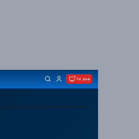
TV živě