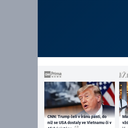
CNN: Trump čelí v Íránu pasti, do
Ma
níž se USA dostaly ve Vietnamu či v
vž