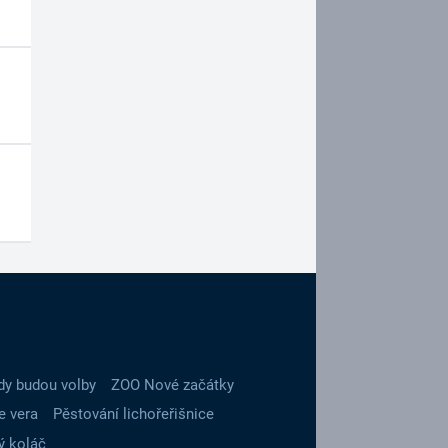
dy budou volby
ZOO Nové začátky
e vera
Pěstování lichořeřišnice
ý koláč