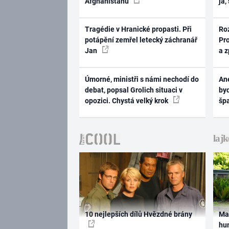
Afghánistánu
já,
Tragédie v Hranické propasti. Při
Ro
potápění zemřel letecký záchranář
Pr
Jan
a 
Úmorné, ministři s námi nechodí do
Ane
debat, popsal Grolich situaci v
byd
opozici. Chystá velký krok
šp
10 nejlepších dílů Hvězdné brány
Ma
hum