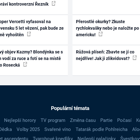
práví kontroverzní Řezník
per Vercetti vyfasoval na
Přerostlé okurky? Zkuste
vensku 5 let vězení, pak bude ze
rychlokvašky nebo je naložte po
mě vyhoštěn
americku!
vý objev Kazmy? Blondýnka se s
Růžová plíseň: Zbavte se jí co
 vodí za ruce a fotí se na místě
nejdříve! Jak ji zlikvidovat?
ko Rosecká
Populární témata
Nejlepší horory
TV program
Změna času
Partie
Počasí
K
Dědka
Volby 2025
Svařené víno
Tatarák podle Pohlreicha
Alo
t ascendentu
Tvarohové knedlíky
Nejlepší palačinky
Švestkov