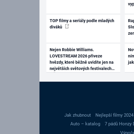
vy
TOP filmy a seriály podle mladých
Rap
diváků
Slo
ze
Nejen Robbie Williams.
No
LOVESTREAM 2026 přiveze
ním
hvězdy, které běžně uvidíte jen na
ja
největších světových festivalech
Jak zhubnout
Nejlepší filmy 2024
Auto – katalog
7 pádů Honzy 
Výpoče