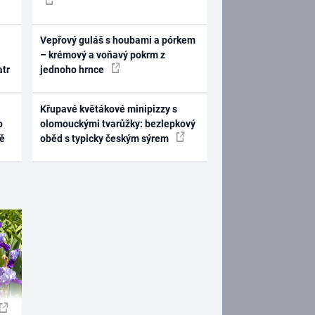
Vepřový guláš s houbami a pórkem
– krémový a voňavý pokrm z
atr
jednoho hrnce
Křupavé květákové minipizzy s
o
olomouckými tvarůžky: bezlepkový
ně
oběd s typicky českým sýrem