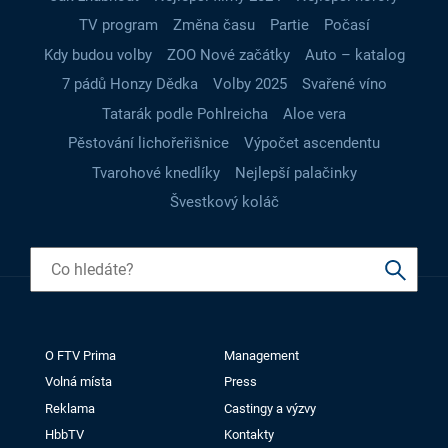
TV program
Změna času
Partie
Počasí
Kdy budou volby
ZOO Nové začátky
Auto – katalog
7 pádů Honzy Dědka
Volby 2025
Svařené víno
Tatarák podle Pohlreicha
Aloe vera
Pěstování lichořeřišnice
Výpočet ascendentu
Tvarohové knedlíky
Nejlepší palačinky
Švestkový koláč
O FTV Prima
Management
Volná místa
Press
Reklama
Castingy a výzvy
HbbTV
Kontakty