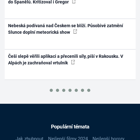
do Španělů. Kritizoval i Gregor
Nebeská podívaná nad Českem se blíží. Působivé zatmění
Slunce doplní meteorická show
Češi slepě věřili aplikaci a přecenili síly, píší v Rakousku. V
Alpách je zachraňoval vrtulník
Populární témata
Jak zhubnout
Nejlepší filmy 2024
Nejlepší horory