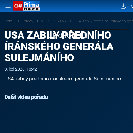
Domů
Pořady
VELKÉ ZPRÁVY
USA zabily předního íránského ge
USA ZABILY PŘEDNÍHO
Failed to fetch
ÍRÁNSKÉHO GENERÁLA
SULEJMÁNÍHO
3. led 2020, 18:42
USA zabily předního íránského generála Sulejmáního
Další videa pořadu