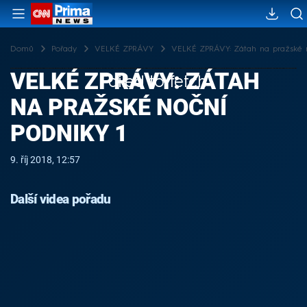
Domů
Pořady
VELKÉ ZPRÁVY
VELKÉ ZPRÁVY: Zátah na pražské n
VELKÉ ZPRÁVY: ZÁTAH
Failed to fetch
NA PRAŽSKÉ NOČNÍ
PODNIKY 1
9. říj 2018, 12:57
Další videa pořadu