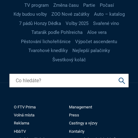
TV program
Změna času
Partie
Počasí
Kdy budou volby
ZOO Nové začátky
Auto – katalog
7 pádů Honzy Dědka
Volby 2025
Svařené víno
Tatarák podle Pohlreicha
Aloe vera
Pěstování lichořeřišnice
Výpočet ascendentu
Tvarohové knedlíky
Nejlepší palačinky
Švestkový koláč
O FTV Prima
Management
Volná místa
Press
Reklama
Castingy a výzvy
HbbTV
Kontakty