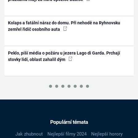
Kolaps a fatální náraz do domu. Při nehodě na Ryhnovsku
zemřel řidič osobního auta
Peklo, píší média o požáru u jezera Lago di Garda. Prchají
stovky lidí, oblast zahalil dým
Populární témata
Jak zhubnout
Nejlepší filmy 2024
Nejlepší horory