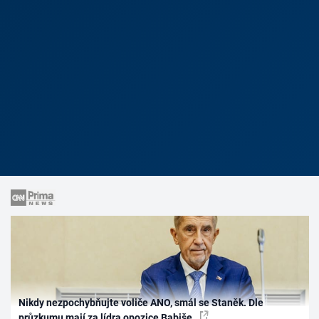
Nikdy nezpochybňujte voliče ANO, smál se Staněk. Dle
průzkumu mají za lídra opozice Babiše