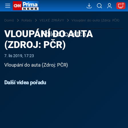
Domů
Pořady
VELKÉ ZPRÁVY
Vloupání do auta (Zdroj: PČR)
VLOUPÁNÍ DO AUTA
Failed to fetch
(ZDROJ: PČR)
7. lis 2019, 17:23
Vloupání do auta (Zdroj: PČR)
Další videa pořadu