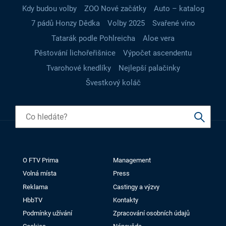
Kdy budou volby
ZOO Nové začátky
Auto – katalog
7 pádů Honzy Dědka
Volby 2025
Svařené víno
Tatarák podle Pohlreicha
Aloe vera
Pěstování lichořeřišnice
Výpočet ascendentu
Tvarohové knedlíky
Nejlepší palačinky
Švestkový koláč
O FTV Prima
Management
Volná místa
Press
Reklama
Castingy a výzvy
HbbTV
Kontakty
Podmínky užívání
Zpracování osobních údajů