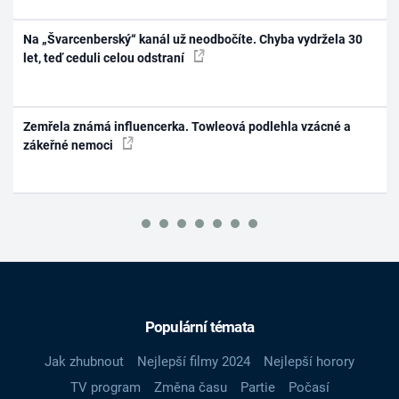
Na „Švarcenberský“ kanál už neodbočíte. Chyba vydržela 30
let, teď ceduli celou odstraní
Zemřela známá influencerka. Towleová podlehla vzácné a
zákeřné nemoci
Populární témata
Jak zhubnout
Nejlepší filmy 2024
Nejlepší horory
TV program
Změna času
Partie
Počasí