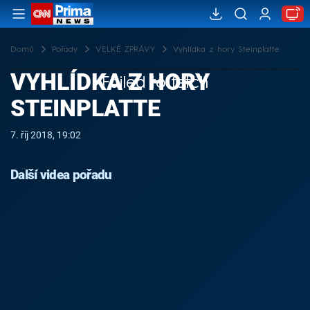
Domů
Pořady
VELKÉ ZPRÁVY
Vyhlídka z hory Steinplatte
VYHLÍDKA Z HORY
Failed to fetch
STEINPLATTE
7. říj 2018, 19:02
Další videa pořadu