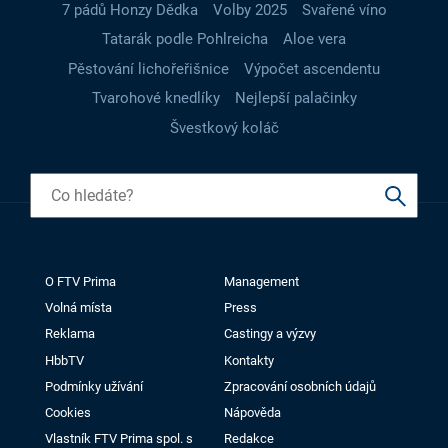
7 pádů Honzy Dědka
Volby 2025
Svařené víno
Tatarák podle Pohlreicha
Aloe vera
Pěstování lichořeřišnice
Výpočet ascendentu
Tvarohové knedlíky
Nejlepší palačinky
Švestkový koláč
O FTV Prima
Management
Volná místa
Press
Reklama
Castingy a výzvy
HbbTV
Kontakty
Podmínky užívání
Zpracování osobních údajů
Cookies
Nápověda
Vlastník FTV Prima spol. s
Redakce