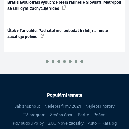
Bratislavou otřásl výbuch: Hořela rafinerie Slovnaft. Metropolí
se šířil dým, zachycuje video
Útok v Tanvaldu: Pachatel měl pobodat tři lidi, na místě
zasahuje policie
Populární témata
Jak zhubnout
Nejlepší filmy 2024
Nejlepší horory
TV program
Změna času
Partie
Počasí
Kdy budou volby
ZOO Nové začátky
Auto – katalog