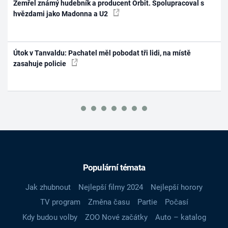
Zemřel známý hudebník a producent Orbit. Spolupracoval s
hvězdami jako Madonna a U2
Útok v Tanvaldu: Pachatel měl pobodat tři lidi, na místě
zasahuje policie
Populární témata
Jak zhubnout
Nejlepší filmy 2024
Nejlepší horory
TV program
Změna času
Partie
Počasí
Kdy budou volby
ZOO Nové začátky
Auto – katalog