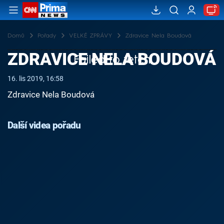
Domů
Pořady
VELKÉ ZPRÁVY
Zdravice Nela Boudová
ZDRAVICE NELA BOUDOVÁ
Failed to fetch
16. lis 2019, 16:58
Zdravice Nela Boudová
Další videa pořadu