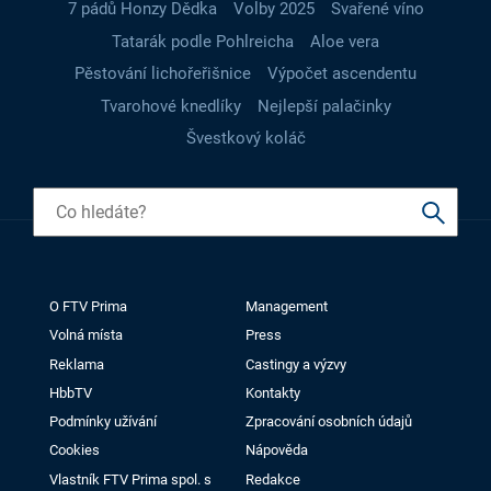
7 pádů Honzy Dědka
Volby 2025
Svařené víno
Tatarák podle Pohlreicha
Aloe vera
Pěstování lichořeřišnice
Výpočet ascendentu
Tvarohové knedlíky
Nejlepší palačinky
Švestkový koláč
O FTV Prima
Management
Volná místa
Press
Reklama
Castingy a výzvy
HbbTV
Kontakty
Podmínky užívání
Zpracování osobních údajů
Cookies
Nápověda
Vlastník FTV Prima spol. s
Redakce