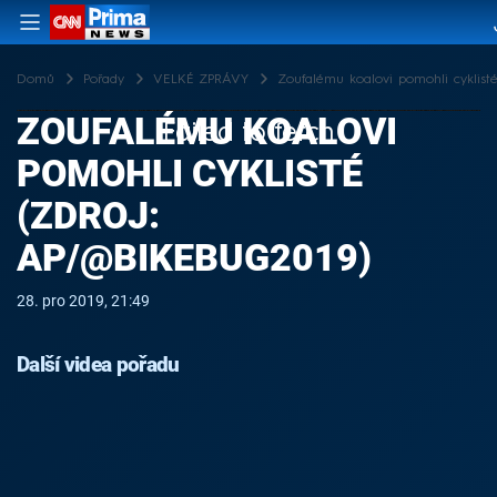
Domů
Pořady
VELKÉ ZPRÁVY
Zoufalému koalovi pomohli cyklisté
ZOUFALÉMU KOALOVI
Failed to fetch
POMOHLI CYKLISTÉ
(ZDROJ:
AP/@BIKEBUG2019)
28. pro 2019, 21:49
Další videa pořadu