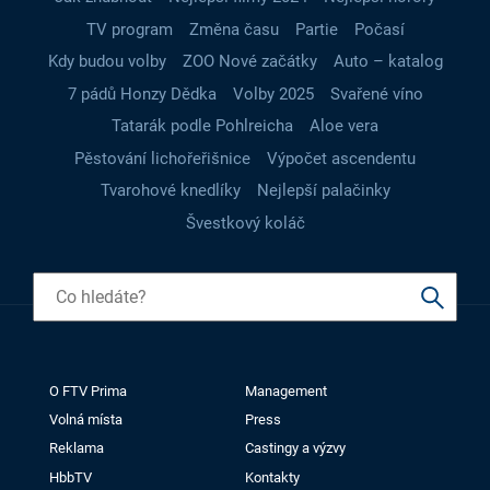
TV program
Změna času
Partie
Počasí
Kdy budou volby
ZOO Nové začátky
Auto – katalog
7 pádů Honzy Dědka
Volby 2025
Svařené víno
Tatarák podle Pohlreicha
Aloe vera
Pěstování lichořeřišnice
Výpočet ascendentu
Tvarohové knedlíky
Nejlepší palačinky
Švestkový koláč
O FTV Prima
Management
Volná místa
Press
Reklama
Castingy a výzvy
HbbTV
Kontakty