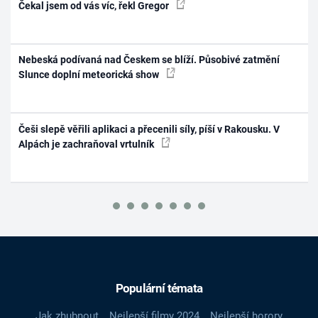
Čekal jsem od vás víc, řekl Gregor
Nebeská podívaná nad Českem se blíží. Působivé zatmění
Slunce doplní meteorická show
Češi slepě věřili aplikaci a přecenili síly, píší v Rakousku. V
Alpách je zachraňoval vrtulník
Populární témata
Jak zhubnout
Nejlepší filmy 2024
Nejlepší horory