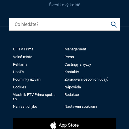
Švestkový koláč
O FTV Prima
Management
Volná místa
Press
Reklama
Castingy a výzvy
HbbTV
Kontakty
Podmínky užívání
Zpracování osobních údajů
Cookies
Nápověda
Vlastník FTV Prima spol. s
Redakce
r.o.
Nahlásit chybu
Nastavení soukromí
App Store