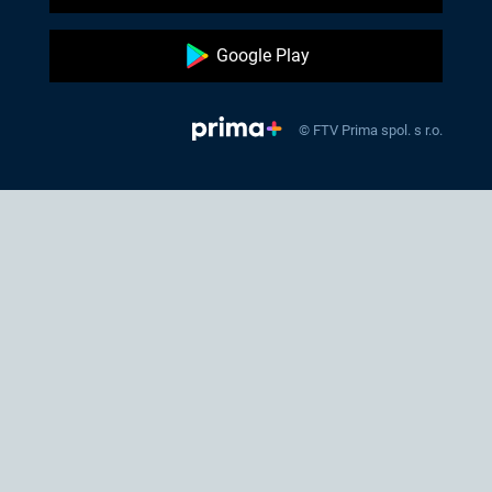
Google Play
© FTV Prima spol. s r.o.