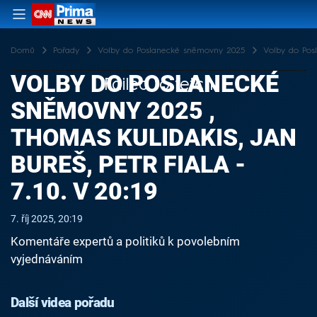
Domů
Pořady
Volby do Poslanecké sněmovny 2025
Volby do Posl
VOLBY DO POSLANECKÉ
Failed to fetch
SNĚMOVNY 2025 ,
THOMAS KULIDAKIS, JAN
BUREŠ, PETR FIALA -
7.10. V 20:19
7. říj 2025, 20:19
Komentáře expertů a politiků k povolebním
vyjednáváním
Další videa pořadu