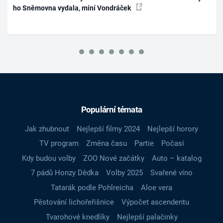
ho Sněmovna vydala, míní Vondráček
Populární témata
Jak zhubnout
Nejlepší filmy 2024
Nejlepší horory
TV program
Změna času
Partie
Počasí
Kdy budou volby
ZOO Nové začátky
Auto – katalog
7 pádů Honzy Dědka
Volby 2025
Svařené víno
Tatarák podle Pohlreicha
Aloe vera
Pěstování lichořeřišnice
Výpočet ascendentu
Tvarohové knedlíky
Nejlepší palačinky