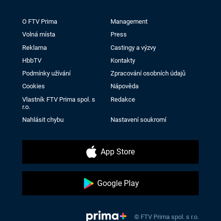
O FTV Prima
Management
Volná místa
Press
Reklama
Castingy a výzvy
HbbTV
Kontakty
Podmínky užívání
Zpracování osobních údajů
Cookies
Nápověda
Vlastník FTV Prima spol. s
Redakce
r.o.
Nahlásit chybu
Nastavení soukromí
App Store
Google Play
© FTV Prima spol. s r.o.