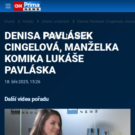
Domů
Pořady
Známí známých
Denisa Pavlásek Cingelová, manž
DENISA PAVLÁSEK
Failed to fetch
CINGELOVÁ, MANŽELKA
KOMIKA LUKÁŠE
PAVLÁSKA
18. bře 2025, 15:26
Další videa pořadu