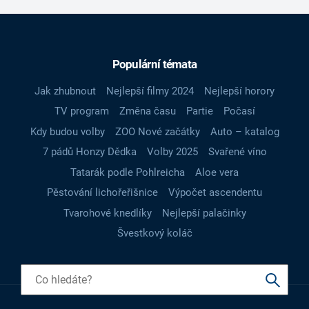
Populární témata
Jak zhubnout
Nejlepší filmy 2024
Nejlepší horory
TV program
Změna času
Partie
Počasí
Kdy budou volby
ZOO Nové začátky
Auto – katalog
7 pádů Honzy Dědka
Volby 2025
Svařené víno
Tatarák podle Pohlreicha
Aloe vera
Pěstování lichořeřišnice
Výpočet ascendentu
Tvarohové knedlíky
Nejlepší palačinky
Švestkový koláč