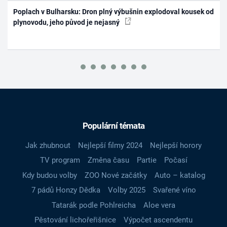
Poplach v Bulharsku: Dron plný výbušnin explodoval kousek od
plynovodu, jeho původ je nejasný
Populární témata
Jak zhubnout
Nejlepší filmy 2024
Nejlepší horory
TV program
Změna času
Partie
Počasí
Kdy budou volby
ZOO Nové začátky
Auto – katalog
7 pádů Honzy Dědka
Volby 2025
Svařené víno
Tatarák podle Pohlreicha
Aloe vera
Pěstování lichořeřišnice
Výpočet ascendentu