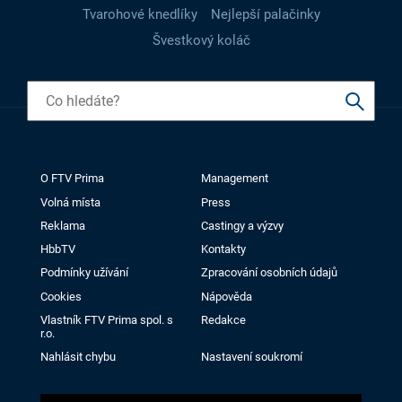
Tvarohové knedlíky
Nejlepší palačinky
Švestkový koláč
O FTV Prima
Management
Volná místa
Press
Reklama
Castingy a výzvy
HbbTV
Kontakty
Podmínky užívání
Zpracování osobních údajů
Cookies
Nápověda
Vlastník FTV Prima spol. s
Redakce
r.o.
Nahlásit chybu
Nastavení soukromí