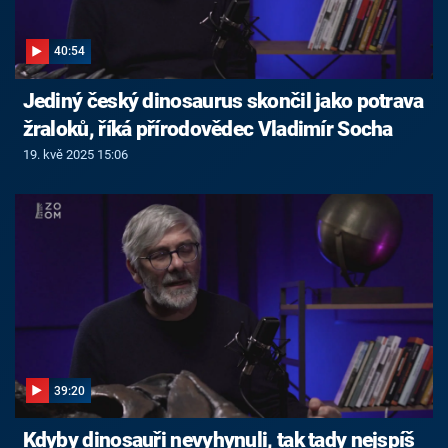
40:54
Jediný český dinosaurus skončil jako potrava
žraloků, říká přírodovědec Vladimír Socha
19. kvě 2025 15:06
39:20
Kdyby dinosauři nevyhynuli, tak tady nejspíš