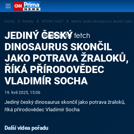
Domů
Pořady
ZOOM CAST
Jediný český dinosaurus skončil jako
JEDINÝ ČESKÝ
Failed to fetch
DINOSAURUS SKONČIL
JAKO POTRAVA ŽRALOKŮ,
ŘÍKÁ PŘÍRODOVĚDEC
VLADIMÍR SOCHA
19. kvě 2025, 15:06
Jediný český dinosaurus skončil jako potrava žraloků,
říká přírodovědec Vladimír Socha
Další videa pořadu