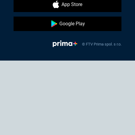
App Store
Google Play
© FTV Prima spol. s r.o.