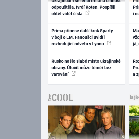
Ukrajincům se lehčí trestná činnost
Pri
odpouštěla, tvrdí Koten. Pospíšil
Pri
chtěl vidět čísla
i n
Prima přinese další krok Sparty
Ma
v boji o LM. Fanoušci uvidí i
vž
rozhodující odvetu v Lyonu
já,
Rusko našlo slabé místo ukrajinské
Ro
obrany. Útočit může téměř bez
Pr
varování
a 