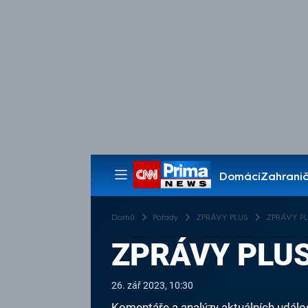
Domácí
Zahranič
Pořady
Domů
Pořady
ZPRÁVY PLUS
ZPRÁVY PLU
ZPRÁVY PLUS 
26. zář 2023, 10:30
Komentáře a analýzy aktuálních událos