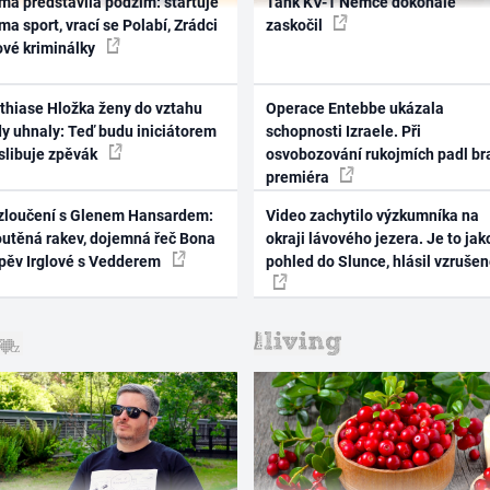
ma představila podzim: startuje
Tank KV-1 Němce dokonale
ma sport, vrací se Polabí, Zrádci
zaskočil
ové kriminálky
thiase Hložka ženy do vztahu
Operace Entebbe ukázala
dy uhnaly: Teď budu iniciátorem
schopnosti Izraele. Při
 slibuje zpěvák
osvobozování rukojmích padl br
premiéra
zloučení s Glenem Hansardem:
Video zachytilo výzkumníka na
outěná rakev, dojemná řeč Bona
okraji lávového jezera. Je to jak
zpěv Irglové s Vedderem
pohled do Slunce, hlásil vzruše