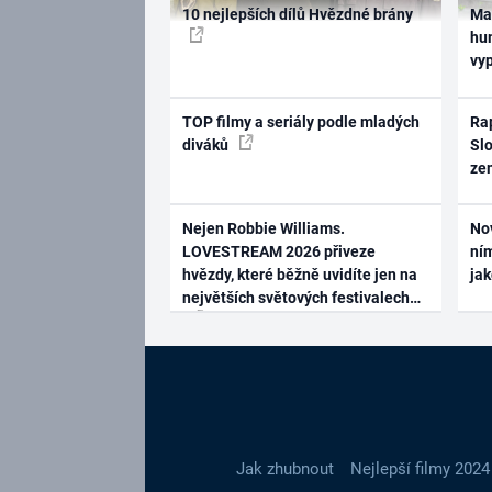
10 nejlepších dílů Hvězdné brány
Ma
hum
vy
TOP filmy a seriály podle mladých
Rap
diváků
Slo
ze
Nejen Robbie Williams.
No
LOVESTREAM 2026 přiveze
ním
hvězdy, které běžně uvidíte jen na
ja
největších světových festivalech
Jak zhubnout
Nejlepší filmy 2024