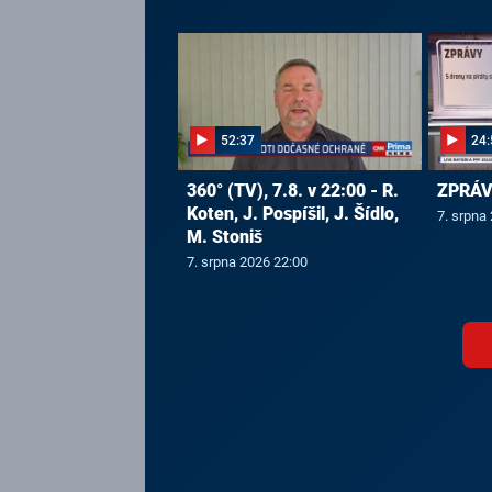
52:37
24:
360° (TV), 7.8. v 22:00 - R.
ZPRÁVY
Koten, J. Pospíšil, J. Šídlo,
7. srpna
M. Stoniš
7. srpna 2026 22:00