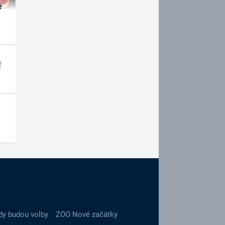
é
dy budou volby
ZOO Nové začátky