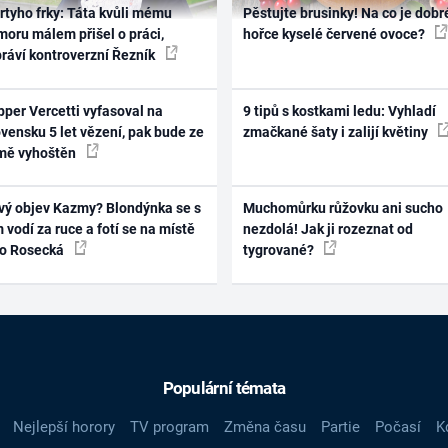
rtyho frky: Táta kvůli mému
Pěstujte brusinky! Na co je dobr
oru málem přišel o práci,
hořce kyselé červené ovoce?
práví kontroverzní Řezník
per Vercetti vyfasoval na
9 tipů s kostkami ledu: Vyhladí
vensku 5 let vězení, pak bude ze
zmačkané šaty i zalijí květiny
mě vyhoštěn
vý objev Kazmy? Blondýnka se s
Muchomůrku růžovku ani sucho
 vodí za ruce a fotí se na místě
nezdolá! Jak ji rozeznat od
ko Rosecká
tygrované?
Populární témata
Nejlepší horory
TV program
Změna času
Partie
Počasí
K