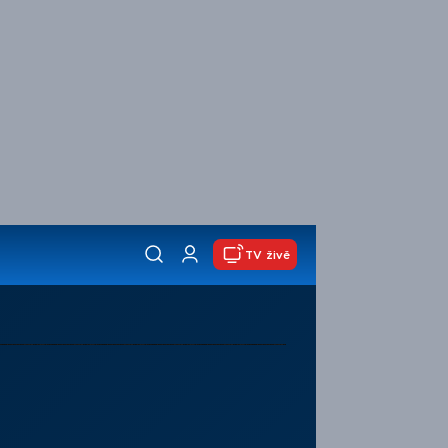
TV živě