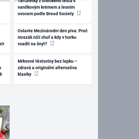
Tartaletky z lineckého těsta s
vanilkovým krémem a lesním
ovocem podle Bread Society
Oslavte Mezinárodní den piva: Proč
mrazák ničí chuť a kdy v horku
atr
vsadit na šnyt?
Mrkvové těstoviny bez lepku –
o
zdravá a originální alternativa
ně
klasiky