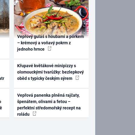
Vepřový guláš s houbami a pórkem
– krémový a voňavý pokrm z
jednoho hrnce
Křupavé květákové minipizzy s
olomouckými tvarůžky: bezlepkový
atr
oběd s typicky českým sýrem
Vepřová panenka plněná rajčaty,
o
špenátem, olivami a fetou –
ně
perfektní středomořský recept na
roládu