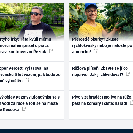
rtyho frky: Táta kvůli mému
Přerostlé okurky? Zkuste
oru málem přišel o práci,
rychlokvašky nebo je naložte po
práví kontroverzní Řezník
americku!
per Vercetti vyfasoval na
Růžová plíseň: Zbavte se jí co
vensku 5 let vězení, pak bude ze
nejdříve! Jak ji zlikvidovat?
mě vyhoštěn
vý objev Kazmy? Blondýnka se s
Pivo v zahradě: Hnojivo na růže,
 vodí za ruce a fotí se na místě
past na komáry i čistič nářadí
ko Rosecká