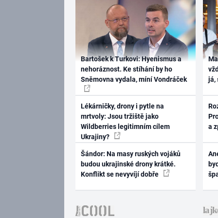
Bartošek k Turkovi: Hyenismus a
Ma
nehoráznost. Ke stíhání by ho
vž
Sněmovna vydala, míní Vondráček
já,
Lékárničky, drony i pytle na
Ro
mrtvoly: Jsou tržiště jako
Pr
Wildberries legitimním cílem
a 
Ukrajiny?
Šándor: Na masy ruských vojáků
Ane
budou ukrajinské drony krátké.
byd
Konflikt se nevyvíjí dobře
šp