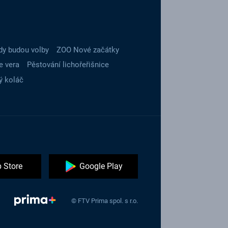
dy budou volby
ZOO Nové začátky
e vera
Pěstování lichořeřišnice
ý koláč
 Store
Google Play
© FTV Prima spol. s r.o.