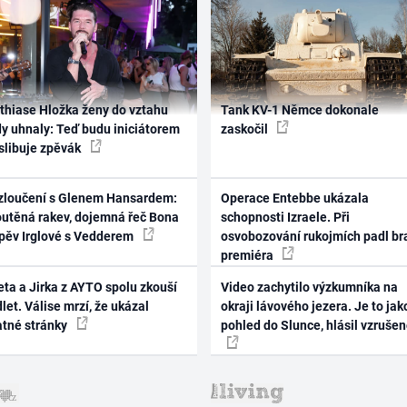
thiase Hložka ženy do vztahu
Tank KV-1 Němce dokonale
dy uhnaly: Teď budu iniciátorem
zaskočil
 slibuje zpěvák
zloučení s Glenem Hansardem:
Operace Entebbe ukázala
outěná rakev, dojemná řeč Bona
schopnosti Izraele. Při
zpěv Irglové s Vedderem
osvobozování rukojmích padl br
premiéra
ta a Jirka z AYTO spolu zkouší
Video zachytilo výzkumníka na
let. Válise mrzí, že ukázal
okraji lávového jezera. Je to jak
atné stránky
pohled do Slunce, hlásil vzruše