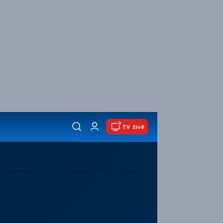
TV živě