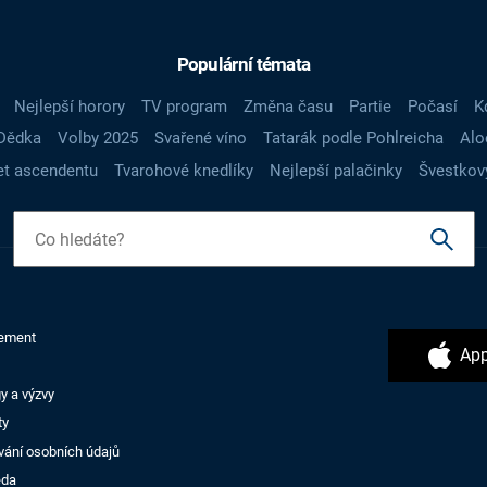
Populární témata
Nejlepší horory
TV program
Změna času
Partie
Počasí
K
Dědka
Volby 2025
Svařené víno
Tatarák podle Pohlreicha
Alo
t ascendentu
Tvarohové knedlíky
Nejlepší palačinky
Švestkov
ement
App
y a výzvy
ty
vání osobních údajů
ěda