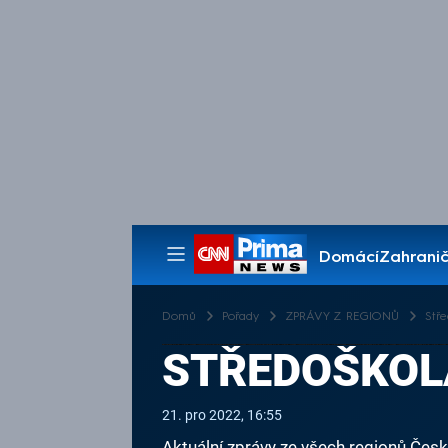
Domácí
Zahranič
Pořady
Domů
Pořady
ZPRÁVY Z REGIONŮ
Stř
STŘEDOŠKOL
21. pro 2022, 16:55
Aktuální zprávy ze všech regionů České