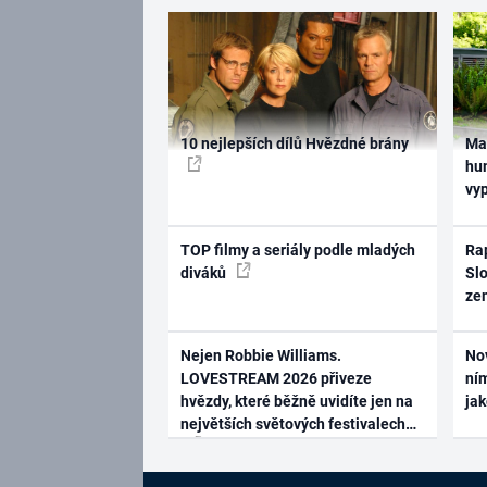
10 nejlepších dílů Hvězdné brány
Ma
hum
vy
TOP filmy a seriály podle mladých
Rap
diváků
Slo
ze
Nejen Robbie Williams.
No
LOVESTREAM 2026 přiveze
ním
hvězdy, které běžně uvidíte jen na
ja
největších světových festivalech