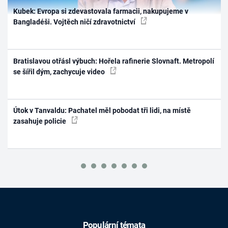
Kubek: Evropa si zdevastovala farmacii, nakupujeme v
Bangladéši. Vojtěch ničí zdravotnictví
Bratislavou otřásl výbuch: Hořela rafinerie Slovnaft. Metropolí
se šířil dým, zachycuje video
Útok v Tanvaldu: Pachatel měl pobodat tři lidi, na místě
zasahuje policie
Populární témata