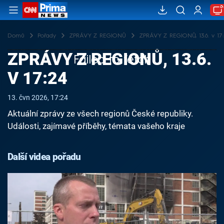
Domů
Pořady
ZPRÁVY Z REGIONŮ
ZPRÁVY Z REGIONŮ, 13.6. v 17
ZPRÁVY Z REGIONŮ, 13.6.
Failed to fetch
V 17:24
13. čvn 2026, 17:24
Aktuální zprávy ze všech regionů České republiky.
Události, zajímavé příběhy, témata vašeho kraje
Další videa pořadu