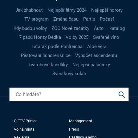
Jak zhubnout
Nejlepší filmy 2024
Nejlepší horory
TV program
Změna času
Partie
Počasí
Kdy budou volby
ZOO Nové začátky
Auto – katalog
7 pádů Honzy Dědka
Volby 2025
Svařené víno
Tatarák podle Pohlreicha
Aloe vera
Pěstování lichořeřišnice
Výpočet ascendentu
Tvarohové knedlíky
Nejlepší palačinky
Švestkový koláč
O FTV Prima
Management
Volná místa
Press
Reklama
Castingy a výzvy