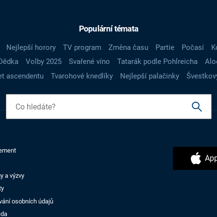
Populární témata
Nejlepší horory
TV program
Změna času
Partie
Počasí
K
Dědka
Volby 2025
Svařené víno
Tatarák podle Pohlreicha
Alo
t ascendentu
Tvarohové knedlíky
Nejlepší palačinky
Švestkov
ement
App
y a výzvy
ty
vání osobních údajů
ěda