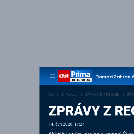
Domácí
Zahranič
Pořady
Domů
Pořady
ZPRÁVY Z REGIONŮ
ZPR
ZPRÁVY Z REG
14. čvn 2026, 17:24
Aktuální zprávy ze všech regionů České