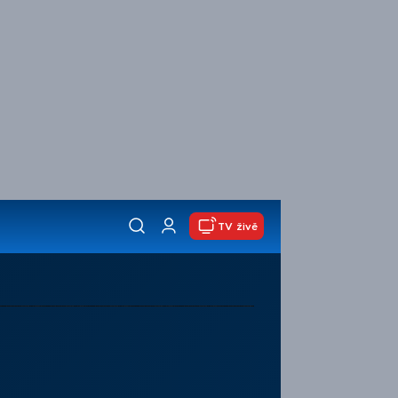
TV živě