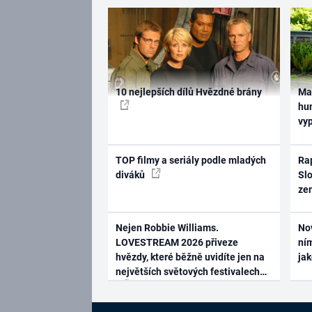
10 nejlepších dílů Hvězdné brány
Ma
hum
vy
TOP filmy a seriály podle mladých
Rap
diváků
Slo
ze
Nejen Robbie Williams.
No
LOVESTREAM 2026 přiveze
ním
hvězdy, které běžně uvidíte jen na
ja
největších světových festivalech