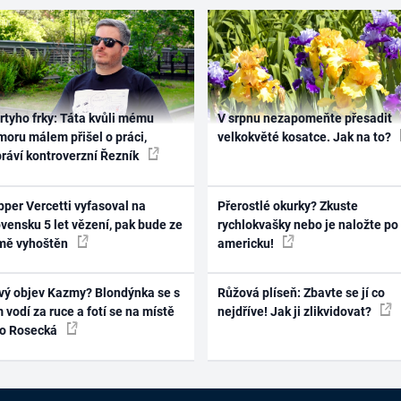
rtyho frky: Táta kvůli mému
V srpnu nezapomeňte přesadit
oru málem přišel o práci,
velkokvěté kosatce. Jak na to?
práví kontroverzní Řezník
per Vercetti vyfasoval na
Přerostlé okurky? Zkuste
vensku 5 let vězení, pak bude ze
rychlokvašky nebo je naložte po
mě vyhoštěn
americku!
vý objev Kazmy? Blondýnka se s
Růžová plíseň: Zbavte se jí co
 vodí za ruce a fotí se na místě
nejdříve! Jak ji zlikvidovat?
ko Rosecká