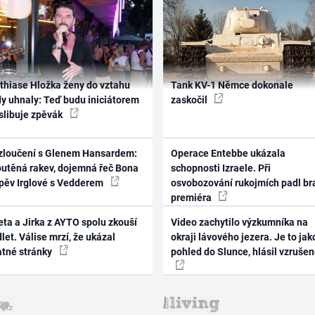
thiase Hložka ženy do vztahu
Tank KV-1 Němce dokonale
dy uhnaly: Teď budu iniciátorem
zaskočil
 slibuje zpěvák
zloučení s Glenem Hansardem:
Operace Entebbe ukázala
outěná rakev, dojemná řeč Bona
schopnosti Izraele. Při
zpěv Irglové s Vedderem
osvobozování rukojmích padl br
premiéra
ta a Jirka z AYTO spolu zkouší
Video zachytilo výzkumníka na
let. Válise mrzí, že ukázal
okraji lávového jezera. Je to jak
atné stránky
pohled do Slunce, hlásil vzruše