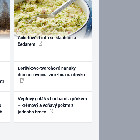
Cuketové rizoto se slaninou a
čedarem
Borůvkovo-tvarohové nanuky –
domácí ovocná zmrzlina na dřívku
atr
Vepřový guláš s houbami a pórkem
o
– krémový a voňavý pokrm z
ně
jednoho hrnce