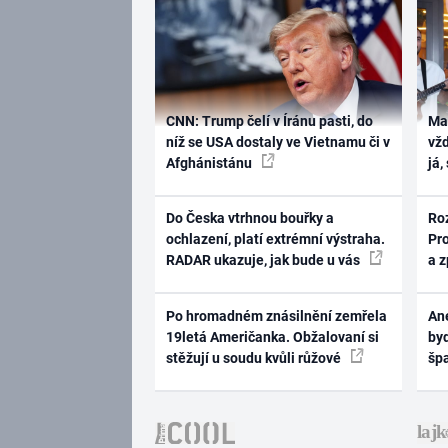
CNN: Trump čelí v Íránu pasti, do
Ma
níž se USA dostaly ve Vietnamu či v
vž
Afghánistánu
já,
Do Česka vtrhnou bouřky a
Ro
ochlazení, platí extrémní výstraha.
Pr
RADAR ukazuje, jak bude u vás
a 
Po hromadném znásilnění zemřela
Ane
19letá Američanka. Obžalovaní si
byd
stěžují u soudu kvůli růžové
šp