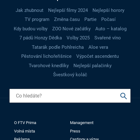
Jak zhubnout
Nejlepší filmy 2024
Nejlepší horory
TV program
Změna času
Partie
Počasí
Kdy budou volby
ZOO Nové začátky
Auto – katalog
7 pádů Honzy Dědka
Volby 2025
Svařené víno
Tatarák podle Pohlreicha
Aloe vera
Pěstování lichořeřišnice
Výpočet ascendentu
Tvarohové knedlíky
Nejlepší palačinky
Švestkový koláč
O FTV Prima
Management
Volná místa
Press
Reklama
Castingy a výzvy