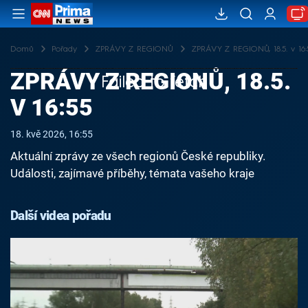
Domů
Pořady
ZPRÁVY Z REGIONŮ
ZPRÁVY Z REGIONŮ, 18.5. v 16:
ZPRÁVY Z REGIONŮ, 18.5.
Failed to fetch
V 16:55
18. kvě 2026, 16:55
Aktuální zprávy ze všech regionů České republiky.
Události, zajímavé příběhy, témata vašeho kraje
Další videa pořadu