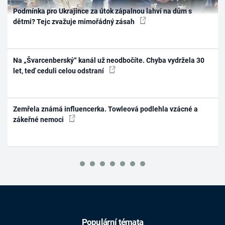
Podmínka pro Ukrajince za útok zápalnou lahví na dům s
dětmi? Tejc zvažuje mimořádný zásah
Na „Švarcenberský“ kanál už neodbočíte. Chyba vydržela 30
let, teď ceduli celou odstraní
Zemřela známá influencerka. Towleová podlehla vzácné a
zákeřné nemoci
Populární témata