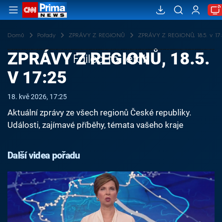
Domů
Pořady
ZPRÁVY Z REGIONŮ
ZPRÁVY Z REGIONŮ, 18.5. v 17:
ZPRÁVY Z REGIONŮ, 18.5.
Failed to fetch
V 17:25
18. kvě 2026, 17:25
Aktuální zprávy ze všech regionů České republiky.
Události, zajímavé příběhy, témata vašeho kraje
Další videa pořadu