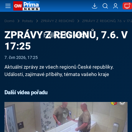
Domů
Pořady
ZPRÁVY Z REGIONŮ
ZPRÁVY Z REGIONŮ, 7.6. v 17:
ZPRÁVY Z REGIONŮ, 7.6. V
Failed to fetch
17:25
7. čvn 2026, 17:25
Aktuální zprávy ze všech regionů České republiky.
Události, zajímavé příběhy, témata vašeho kraje
Další videa pořadu