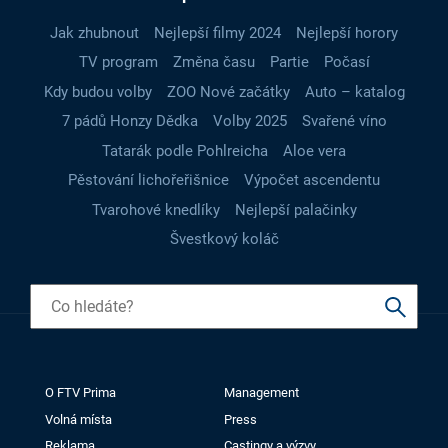
Jak zhubnout
Nejlepší filmy 2024
Nejlepší horory
TV program
Změna času
Partie
Počasí
Kdy budou volby
ZOO Nové začátky
Auto – katalog
7 pádů Honzy Dědka
Volby 2025
Svařené víno
Tatarák podle Pohlreicha
Aloe vera
Pěstování lichořeřišnice
Výpočet ascendentu
Tvarohové knedlíky
Nejlepší palačinky
Švestkový koláč
O FTV Prima
Management
Volná místa
Press
Reklama
Castingy a výzvy