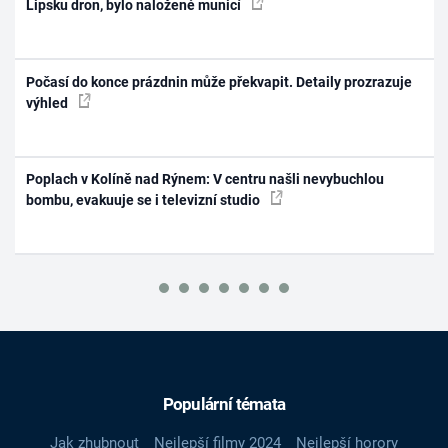
Lipsku dron, bylo naložené municí
Počasí do konce prázdnin může překvapit. Detaily prozrazuje
výhled
Poplach v Kolíně nad Rýnem: V centru našli nevybuchlou
bombu, evakuuje se i televizní studio
Populární témata
Jak zhubnout
Nejlepší filmy 2024
Nejlepší horory