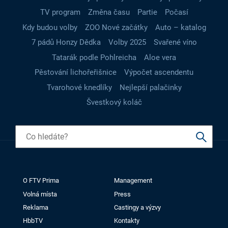
TV program
Změna času
Partie
Počasí
Kdy budou volby
ZOO Nové začátky
Auto – katalog
7 pádů Honzy Dědka
Volby 2025
Svařené víno
Tatarák podle Pohlreicha
Aloe vera
Pěstování lichořeřišnice
Výpočet ascendentu
Tvarohové knedlíky
Nejlepší palačinky
Švestkový koláč
O FTV Prima
Management
Volná místa
Press
Reklama
Castingy a výzvy
HbbTV
Kontakty