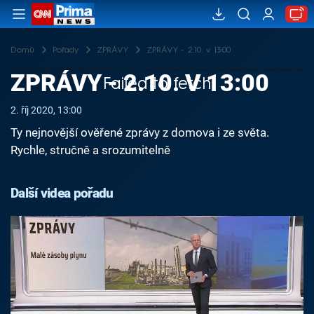
Domů
Pořady
ZPRÁVY
ZPRÁVY - 2.10. v 13:00
ZPRÁVY - 2.10. V 13:00
Failed to fetch
2. říj 2020, 13:00
Ty nejnovější ověřené zprávy z domova i ze světa.
Rychle, stručně a srozumitelně
Další videa pořadu