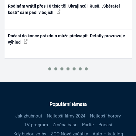
Rodinám vrátil přes 10 tisíc těl, Ukrajinců i Rusů. „Sběratel
kostí“ sám padl v bojích
Počasí do konce prázdnin může překvapit. Detaily prozrazuje
výhled
Populární témata
Jak zhubnout
Nejlepší filmy 2024
Nejlepší horory
TV program
Změna času
Partie
Počasí
Kdy budou volby
ZOO Nové začátky
Auto – katalog