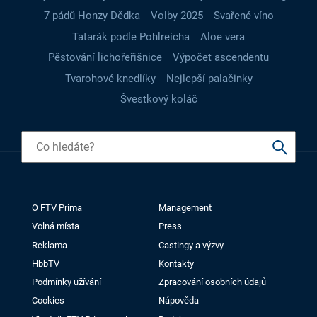
7 pádů Honzy Dědka
Volby 2025
Svařené víno
Tatarák podle Pohlreicha
Aloe vera
Pěstování lichořeřišnice
Výpočet ascendentu
Tvarohové knedlíky
Nejlepší palačinky
Švestkový koláč
O FTV Prima
Management
Volná místa
Press
Reklama
Castingy a výzvy
HbbTV
Kontakty
Podmínky užívání
Zpracování osobních údajů
Cookies
Nápověda