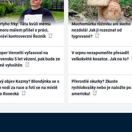
rtyho frky: Táta kvůli mému
Muchomůrku růžovku ani sucho
oru málem přišel o práci,
nezdolá! Jak ji rozeznat od
práví kontroverzní Řezník
tygrované?
per Vercetti vyfasoval na
V srpnu nezapomeňte přesadit
vensku 5 let vězení, pak bude ze
velkokvěté kosatce. Jak na to?
mě vyhoštěn
vý objev Kazmy? Blondýnka se s
Přerostlé okurky? Zkuste
 vodí za ruce a fotí se na místě
rychlokvašky nebo je naložte po
ko Rosecká
americku!