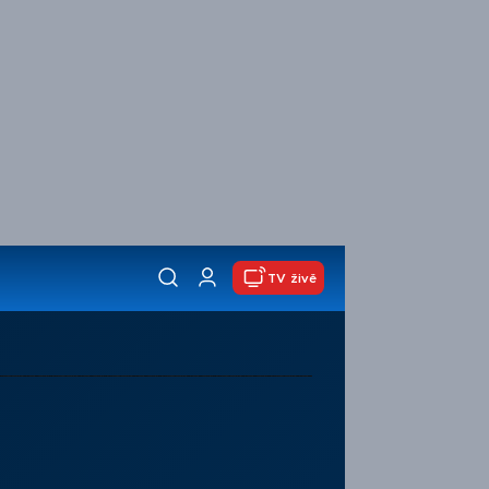
TV živě