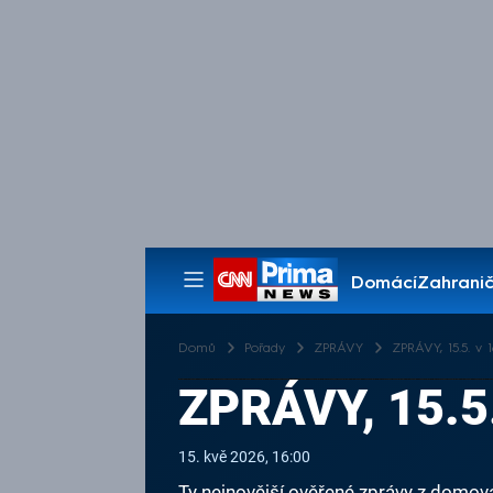
Domácí
Zahranič
Pořady
Domů
Pořady
ZPRÁVY
ZPRÁVY, 15.5. v 1
ZPRÁVY, 15.5
15. kvě 2026, 16:00
Ty nejnovější ověřené zprávy z domova 