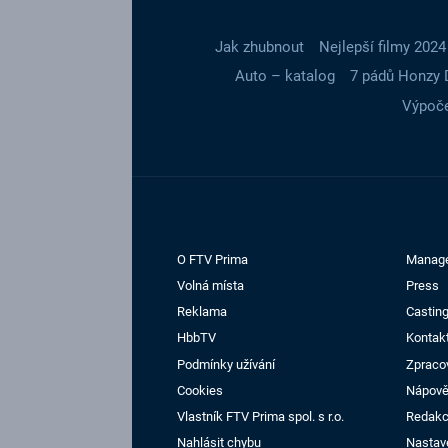
Jak zhubnout
Nejlepší filmy 2024
Auto – katalog
7 pádů Honzy 
Výpoče
O FTV Prima
Manag
Volná místa
Press
Reklama
Casting
HbbTV
Kontak
Podmínky užívání
Zpraco
Cookies
Nápov
Vlastník FTV Prima spol. s r.o.
Redak
Nahlásit chybu
Nastav