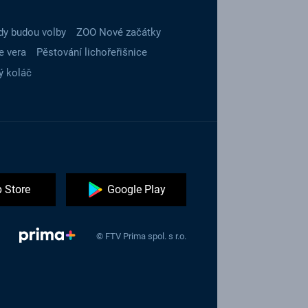
dy budou volby
ZOO Nové začátky
e vera
Pěstování lichořeřišnice
ý koláč
 Store
Google Play
© FTV Prima spol. s r.o.