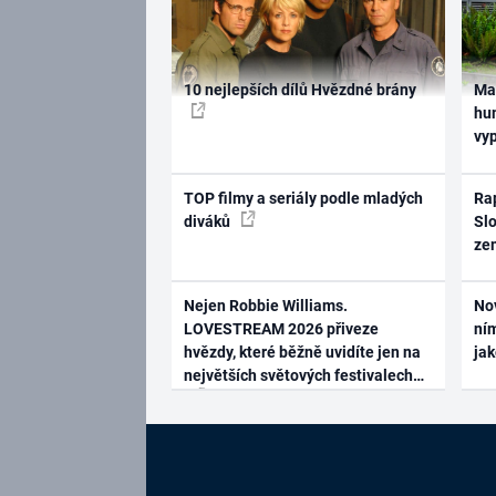
10 nejlepších dílů Hvězdné brány
Ma
hum
vy
TOP filmy a seriály podle mladých
Rap
diváků
Slo
ze
Nejen Robbie Williams.
No
LOVESTREAM 2026 přiveze
ním
hvězdy, které běžně uvidíte jen na
ja
největších světových festivalech