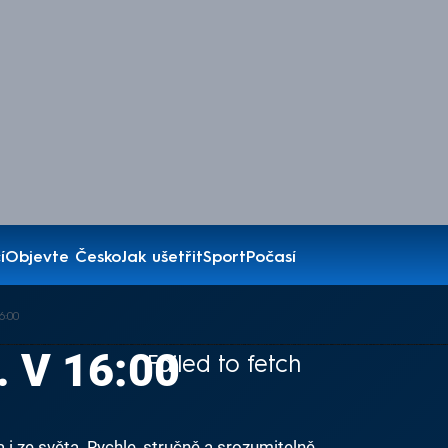
í
Objevte Česko
Jak ušetřit
Sport
Počasí
6:00
. V 16:00
Failed to fetch
i ze světa. Rychle, stručně a srozumitelně