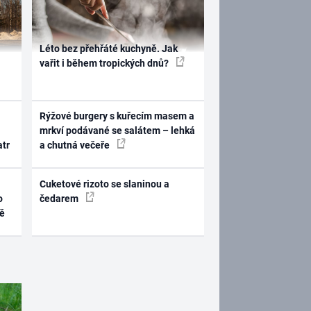
Léto bez přehřáté kuchyně. Jak
vařit i během tropických dnů?
Rýžové burgery s kuřecím masem a
mrkví podávané se salátem – lehká
atr
a chutná večeře
Cuketové rizoto se slaninou a
o
čedarem
ně