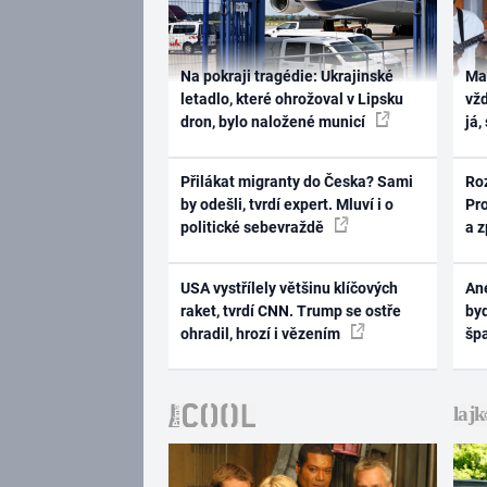
Na pokraji tragédie: Ukrajinské
Ma
letadlo, které ohrožoval v Lipsku
vž
dron, bylo naložené municí
já,
Přilákat migranty do Česka? Sami
Ro
by odešli, tvrdí expert. Mluví i o
Pr
politické sebevraždě
a 
USA vystřílely většinu klíčových
Ane
raket, tvrdí CNN. Trump se ostře
byd
ohradil, hrozí i vězením
šp