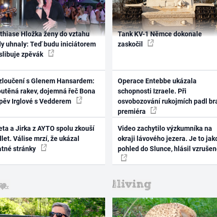
thiase Hložka ženy do vztahu
Tank KV-1 Němce dokonale
dy uhnaly: Teď budu iniciátorem
zaskočil
 slibuje zpěvák
zloučení s Glenem Hansardem:
Operace Entebbe ukázala
outěná rakev, dojemná řeč Bona
schopnosti Izraele. Při
zpěv Irglové s Vedderem
osvobozování rukojmích padl br
premiéra
ta a Jirka z AYTO spolu zkouší
Video zachytilo výzkumníka na
let. Válise mrzí, že ukázal
okraji lávového jezera. Je to jak
atné stránky
pohled do Slunce, hlásil vzruše