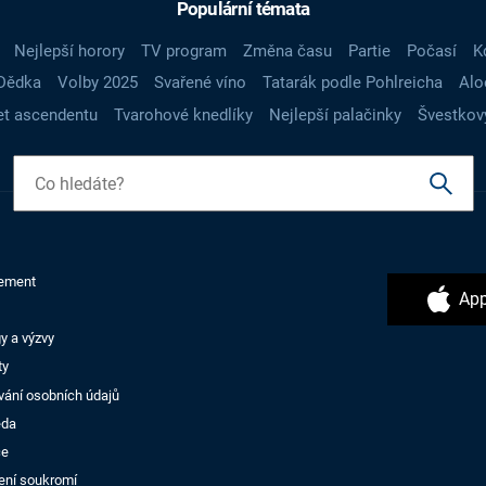
Populární témata
Nejlepší horory
TV program
Změna času
Partie
Počasí
K
Dědka
Volby 2025
Svařené víno
Tatarák podle Pohlreicha
Alo
t ascendentu
Tvarohové knedlíky
Nejlepší palačinky
Švestkov
ement
App
y a výzvy
ty
vání osobních údajů
ěda
ce
ení soukromí