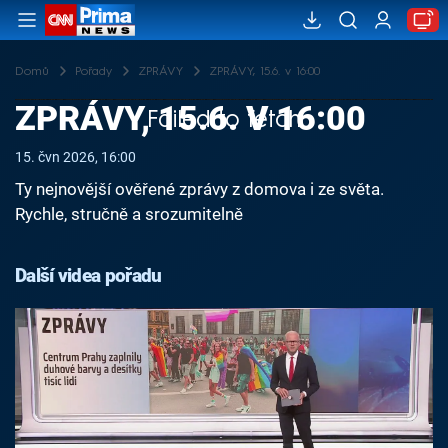
Domů
Pořady
ZPRÁVY
ZPRÁVY, 15.6. v 16:00
ZPRÁVY, 15.6. V 16:00
Failed to fetch
15. čvn 2026, 16:00
Ty nejnovější ověřené zprávy z domova i ze světa.
Rychle, stručně a srozumitelně
Další videa pořadu