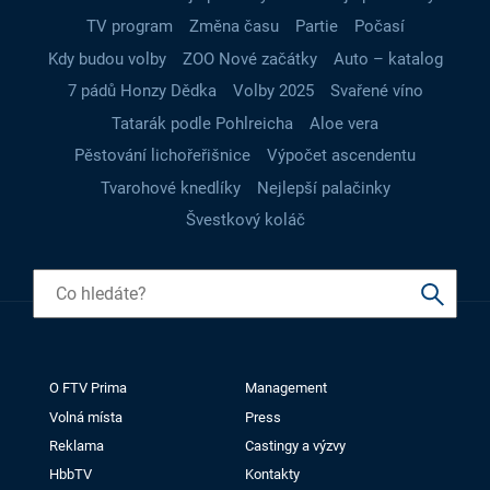
TV program
Změna času
Partie
Počasí
Kdy budou volby
ZOO Nové začátky
Auto – katalog
7 pádů Honzy Dědka
Volby 2025
Svařené víno
Tatarák podle Pohlreicha
Aloe vera
Pěstování lichořeřišnice
Výpočet ascendentu
Tvarohové knedlíky
Nejlepší palačinky
Švestkový koláč
O FTV Prima
Management
Volná místa
Press
Reklama
Castingy a výzvy
HbbTV
Kontakty