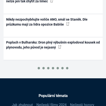
nelze jen tak chytit za límec
Nikdy nezpochybňujte voliče ANO, smál se Staněk. Dle
průzkumu mají za lídra opozice Babiše
Poplach v Bulharsku: Dron plný výbušnin explodoval kousek od
plynovodu, jeho původ je nejasný
Populární témata
Jak zhubnout
Nejlepší filmy 2024
Nejlepší horory