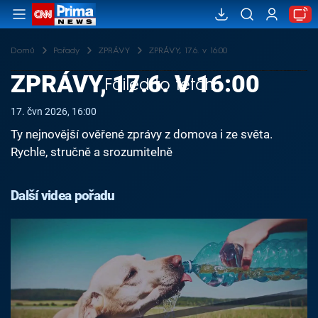
Domů
Pořady
ZPRÁVY
ZPRÁVY, 17.6. v 16:00
ZPRÁVY, 17.6. V 16:00
Failed to fetch
17. čvn 2026, 16:00
Ty nejnovější ověřené zprávy z domova i ze světa.
Rychle, stručně a srozumitelně
Další videa pořadu