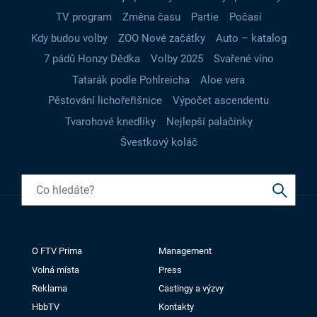
TV program
Změna času
Partie
Počasí
Kdy budou volby
ZOO Nové začátky
Auto – katalog
7 pádů Honzy Dědka
Volby 2025
Svařené víno
Tatarák podle Pohlreicha
Aloe vera
Pěstování lichořeřišnice
Výpočet ascendentu
Tvarohové knedlíky
Nejlepší palačinky
Švestkový koláč
O FTV Prima
Management
Volná místa
Press
Reklama
Castingy a výzvy
HbbTV
Kontakty