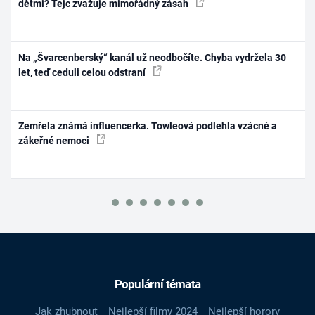
dětmi? Tejc zvažuje mimořádný zásah
Na „Švarcenberský“ kanál už neodbočíte. Chyba vydržela 30
let, teď ceduli celou odstraní
Zemřela známá influencerka. Towleová podlehla vzácné a
zákeřné nemoci
Populární témata
Jak zhubnout
Nejlepší filmy 2024
Nejlepší horory