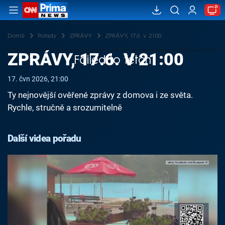
Domů
Pořady
ZPRÁVY
ZPRÁVY, 17.6. v 21:00
ZPRÁVY, 17.6. V 21:00
Failed to fetch
17. čvn 2026, 21:00
Ty nejnovější ověřené zprávy z domova i ze světa.
Rychle, stručně a srozumitelně
Další videa pořadu