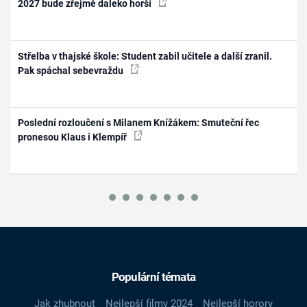
2027 bude zřejmě daleko horší
Střelba v thajské škole: Student zabil učitele a další zranil.
Pak spáchal sebevraždu
Poslední rozloučení s Milanem Knížákem: Smuteční řec
pronesou Klaus i Klempíř
Populární témata
Jak zhubnout
Nejlepší filmy 2024
Nejlepší horory