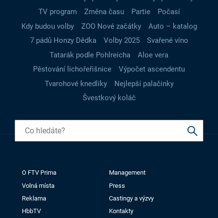
TV program
Změna času
Partie
Počasí
Kdy budou volby
ZOO Nové začátky
Auto – katalog
7 pádů Honzy Dědka
Volby 2025
Svařené víno
Tatarák podle Pohlreicha
Aloe vera
Pěstování lichořeřišnice
Výpočet ascendentu
Tvarohové knedlíky
Nejlepší palačinky
Švestkový koláč
O FTV Prima
Management
Volná místa
Press
Reklama
Castingy a výzvy
HbbTV
Kontakty