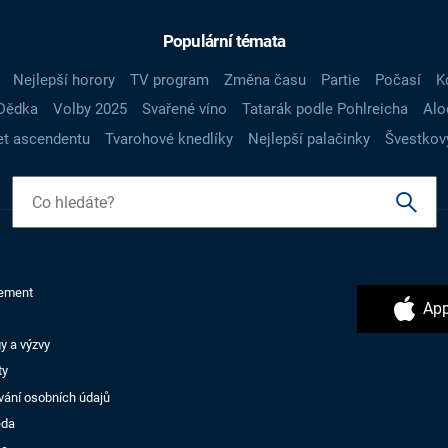
Populární témata
Nejlepší horory
TV program
Změna času
Partie
Počasí
K
Dědka
Volby 2025
Svařené víno
Tatarák podle Pohlreicha
Alo
t ascendentu
Tvarohové knedlíky
Nejlepší palačinky
Švestkov
ement
App
y a výzvy
ty
vání osobních údajů
ěda