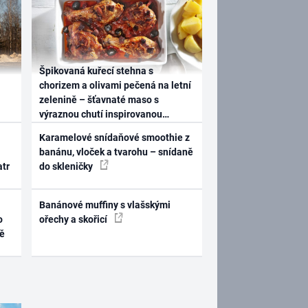
Špikovaná kuřecí stehna s
chorizem a olivami pečená na letní
zelenině – šťavnaté maso s
výraznou chutí inspirovanou
Španělskem
Karamelové snídaňové smoothie z
banánu, vloček a tvarohu – snídaně
atr
do skleničky
Banánové muffiny s vlašskými
o
ořechy a skořicí
ně