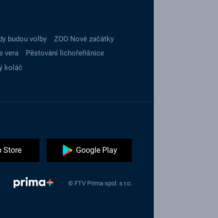
dy budou volby
ZOO Nové začátky
e vera
Pěstování lichořeřišnice
ý koláč
 Store
Google Play
© FTV Prima spol. s r.o.