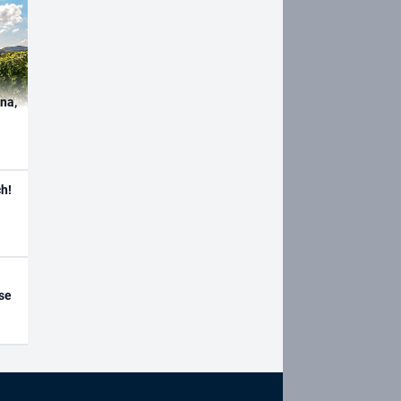
ína,
h!
se