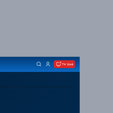
TV živě