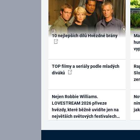
10 nejlepších dílů Hvězdné brány
Ma
hum
vy
TOP filmy a seriály podle mladých
Rap
diváků
Slo
ze
Nejen Robbie Williams.
No
LOVESTREAM 2026 přiveze
ním
hvězdy, které běžně uvidíte jen na
ja
největších světových festivalech