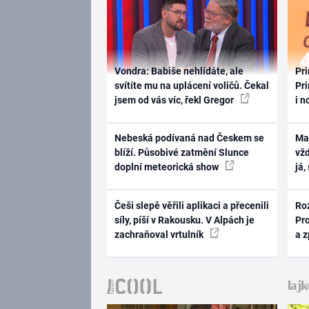
Vondra: Babiše nehlídáte, ale
Pri
svítíte mu na uplácení voličů. Čekal
Pri
jsem od vás víc, řekl Gregor
i n
Nebeská podívaná nad Českem se
Ma
blíží. Působivé zatmění Slunce
vž
doplní meteorická show
já,
Češi slepě věřili aplikaci a přecenili
Ro
síly, píší v Rakousku. V Alpách je
Pr
zachraňoval vrtulník
a 