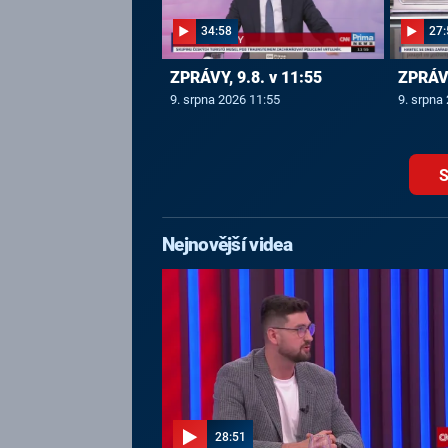
34:58
27:
ZPRÁVY, 9.8. v 11:55
ZPRÁVY
9. srpna 2026 11:55
9. srpna
S
Nejnovější videa
28:51