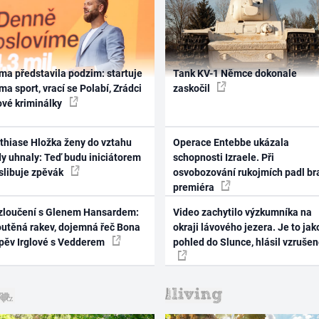
ma představila podzim: startuje
Tank KV-1 Němce dokonale
ma sport, vrací se Polabí, Zrádci
zaskočil
ové kriminálky
thiase Hložka ženy do vztahu
Operace Entebbe ukázala
dy uhnaly: Teď budu iniciátorem
schopnosti Izraele. Při
 slibuje zpěvák
osvobozování rukojmích padl br
premiéra
zloučení s Glenem Hansardem:
Video zachytilo výzkumníka na
outěná rakev, dojemná řeč Bona
okraji lávového jezera. Je to jak
zpěv Irglové s Vedderem
pohled do Slunce, hlásil vzruše