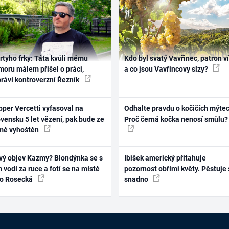
rtyho frky: Táta kvůli mému
Kdo byl svatý Vavřinec, patron v
oru málem přišel o práci,
a co jsou Vavřincovy slzy?
práví kontroverzní Řezník
per Vercetti vyfasoval na
Odhalte pravdu o kočičích mýtec
vensku 5 let vězení, pak bude ze
Proč černá kočka nenosí smůlu?
mě vyhoštěn
vý objev Kazmy? Blondýnka se s
Ibišek americký přitahuje
 vodí za ruce a fotí se na místě
pozornost obřími květy. Pěstuje 
ko Rosecká
snadno