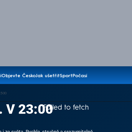
í
Objevte Česko
Jak ušetřit
Sport
Počasí
3:00
. V 23:00
Failed to fetch
i ze světa. Rychle, stručně a srozumitelně