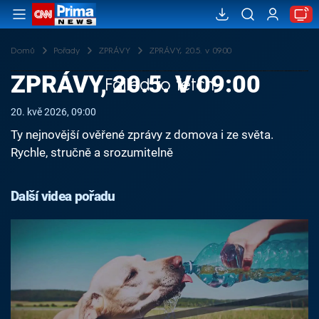
Domů
Pořady
ZPRÁVY
ZPRÁVY, 20.5. v 09:00
ZPRÁVY, 20.5. V 09:00
Failed to fetch
20. kvě 2026, 09:00
Ty nejnovější ověřené zprávy z domova i ze světa.
Rychle, stručně a srozumitelně
Další videa pořadu