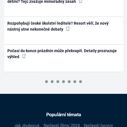
dětmi? Tejc zvažuje mimořádný zásah
Rozpohybují české školství ředitelé? Resort věří, že nový
nástroj utne nekonečné debaty
Počasí do konce prázdnin může překvapit. Detaily prozrazuje
výhled
Populární témata
Jak zhubnout
Nejlepší filmy 2024
Nejlepší horory