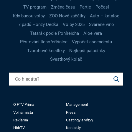
TV program
Změna času
Partie
Počasí
Kdy budou volby
ZOO Nové začátky
Auto – katalog
7 pádů Honzy Dědka
Volby 2025
Svařené víno
Tatarák podle Pohlreicha
Aloe vera
Pěstování lichořeřišnice
Výpočet ascendentu
Tvarohové knedlíky
Nejlepší palačinky
Švestkový koláč
O FTV Prima
Management
Volná místa
Press
Reklama
Castingy a výzvy
HbbTV
Kontakty