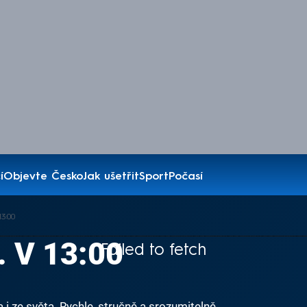
í
Objevte Česko
Jak ušetřit
Sport
Počasí
3:00
. V 13:00
Failed to fetch
i ze světa. Rychle, stručně a srozumitelně