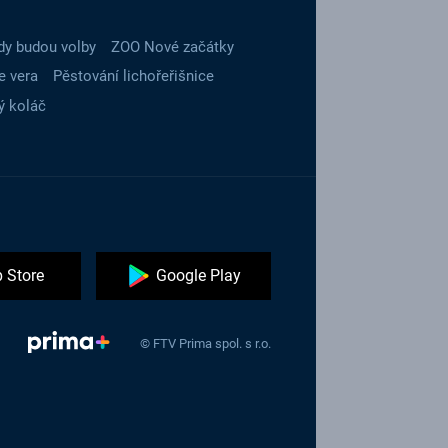
dy budou volby
ZOO Nové začátky
e vera
Pěstování lichořeřišnice
ý koláč
 Store
Google Play
© FTV Prima spol. s r.o.