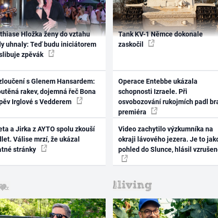
thiase Hložka ženy do vztahu
Tank KV-1 Němce dokonale
dy uhnaly: Teď budu iniciátorem
zaskočil
 slibuje zpěvák
zloučení s Glenem Hansardem:
Operace Entebbe ukázala
outěná rakev, dojemná řeč Bona
schopnosti Izraele. Při
zpěv Irglové s Vedderem
osvobozování rukojmích padl br
premiéra
ta a Jirka z AYTO spolu zkouší
Video zachytilo výzkumníka na
let. Válise mrzí, že ukázal
okraji lávového jezera. Je to jak
atné stránky
pohled do Slunce, hlásil vzruše