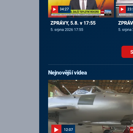
34:27
23:
ZPRÁVY, 5.8. v 17:55
ZPRÁVY
5. srpna 2026 17:55
5. srpna
S
Nejnovější videa
12:07