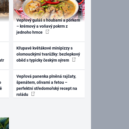
Vepřový guláš s houbami a pórkem
– krémový a voňavý pokrm z
jednoho hrnce
Křupavé květákové minipizzy s
olomouckými tvarůžky: bezlepkový
atr
oběd s typicky českým sýrem
Vepřová panenka plněná rajčaty,
o
špenátem, olivami a fetou –
ně
perfektní středomořský recept na
roládu