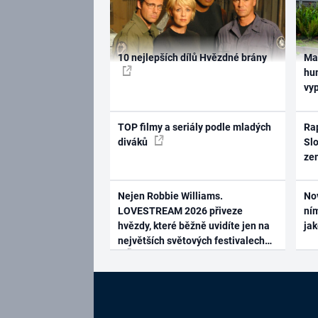
10 nejlepších dílů Hvězdné brány
Ma
hum
vy
TOP filmy a seriály podle mladých
Rap
diváků
Slo
ze
Nejen Robbie Williams.
No
LOVESTREAM 2026 přiveze
ním
hvězdy, které běžně uvidíte jen na
ja
největších světových festivalech