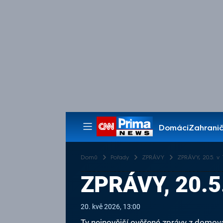
Domácí
Zahranič
Pořady
Domů
Pořady
ZPRÁVY
ZPRÁVY, 20.5. v 1
ZPRÁVY, 20.5
20. kvě 2026, 13:00
Ty nejnovější ověřené zprávy z domova 