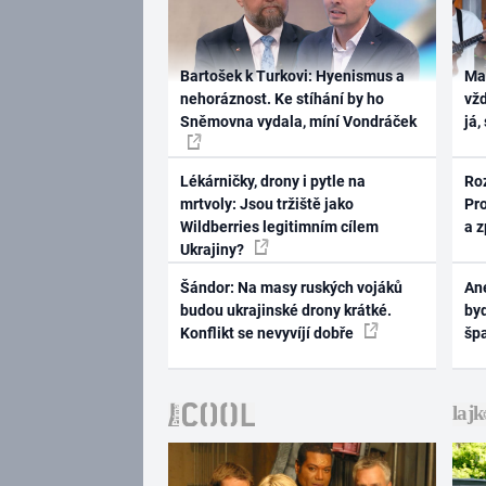
Bartošek k Turkovi: Hyenismus a
Ma
nehoráznost. Ke stíhání by ho
vž
Sněmovna vydala, míní Vondráček
já,
Lékárničky, drony i pytle na
Ro
mrtvoly: Jsou tržiště jako
Pr
Wildberries legitimním cílem
a 
Ukrajiny?
Šándor: Na masy ruských vojáků
Ane
budou ukrajinské drony krátké.
byd
Konflikt se nevyvíjí dobře
šp