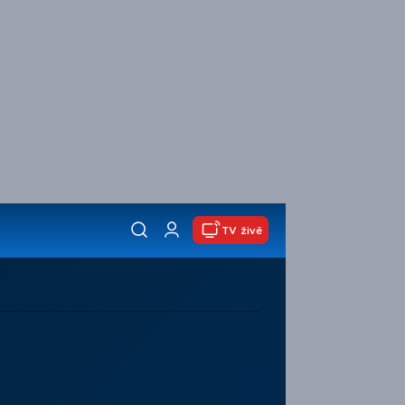
TV živě