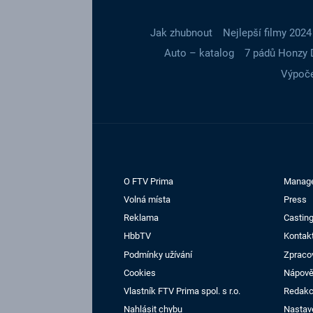
Jak zhubnout
Nejlepší filmy 2024
Auto – katalog
7 pádů Honzy 
Výpoče
O FTV Prima
Manag
Volná místa
Press
Reklama
Casting
HbbTV
Kontak
Podmínky užívání
Zpraco
Cookies
Nápov
Vlastník FTV Prima spol. s r.o.
Redak
Nahlásit chybu
Nastav