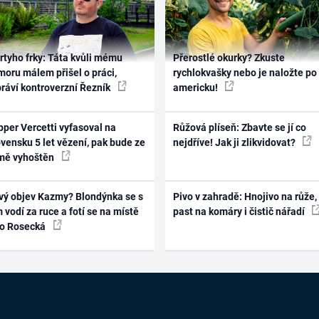
rtyho frky: Táta kvůli mému
Přerostlé okurky? Zkuste
oru málem přišel o práci,
rychlokvašky nebo je naložte po
práví kontroverzní Řezník
americku!
per Vercetti vyfasoval na
Růžová plíseň: Zbavte se jí co
vensku 5 let vězení, pak bude ze
nejdříve! Jak ji zlikvidovat?
mě vyhoštěn
vý objev Kazmy? Blondýnka se s
Pivo v zahradě: Hnojivo na růže,
 vodí za ruce a fotí se na místě
past na komáry i čistič nářadí
ko Rosecká