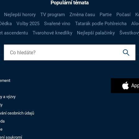
Populární témata
Nejlepší horory
TV program
Změna času
Partie
Počasí
K
Dědka
Volby 2025
Svařené víno
Tatarák podle Pohlreicha
Alo
t ascendentu
Tvarohové knedlíky
Nejlepší palačinky
Švestkov
ement
App
y a výzvy
ty
vání osobních údajů
ěda
ce
ení soukromí