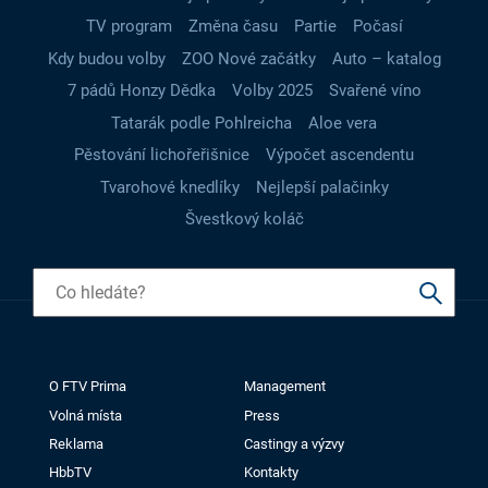
TV program
Změna času
Partie
Počasí
Kdy budou volby
ZOO Nové začátky
Auto – katalog
7 pádů Honzy Dědka
Volby 2025
Svařené víno
Tatarák podle Pohlreicha
Aloe vera
Pěstování lichořeřišnice
Výpočet ascendentu
Tvarohové knedlíky
Nejlepší palačinky
Švestkový koláč
O FTV Prima
Management
Volná místa
Press
Reklama
Castingy a výzvy
HbbTV
Kontakty