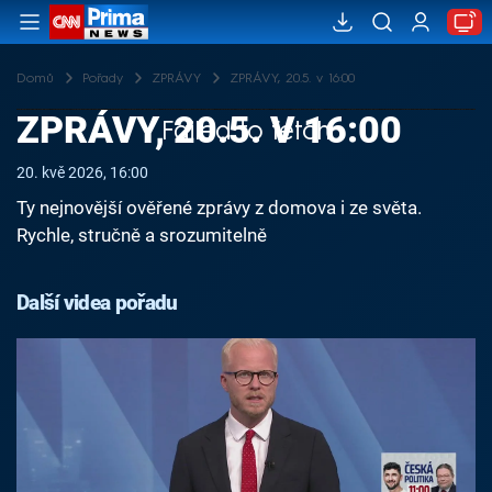
Domů
Pořady
ZPRÁVY
ZPRÁVY, 20.5. v 16:00
ZPRÁVY, 20.5. V 16:00
Failed to fetch
20. kvě 2026, 16:00
Ty nejnovější ověřené zprávy z domova i ze světa.
Rychle, stručně a srozumitelně
Další videa pořadu