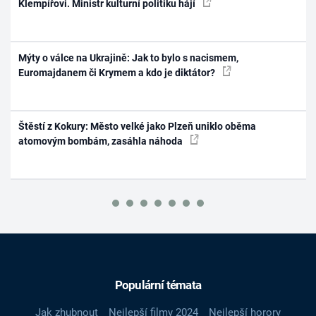
Klempířovi. Ministr kulturní politiku hájí
Mýty o válce na Ukrajině: Jak to bylo s nacismem,
Euromajdanem či Krymem a kdo je diktátor?
Štěstí z Kokury: Město velké jako Plzeň uniklo oběma
atomovým bombám, zasáhla náhoda
Populární témata
Jak zhubnout
Nejlepší filmy 2024
Nejlepší horory