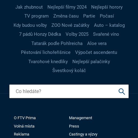
Jak zhubnout
Nejlepší filmy 2024
Nejlepší horory
TV program
Změna času
Partie
Počasí
Kdy budou volby
ZOO Nové začátky
Auto – katalog
7 pádů Honzy Dědka
Volby 2025
Svařené víno
Tatarák podle Pohlreicha
Aloe vera
Pěstování lichořeřišnice
Výpočet ascendentu
Tvarohové knedlíky
Nejlepší palačinky
Švestkový koláč
O FTV Prima
Management
Volná místa
Press
Reklama
Castingy a výzvy