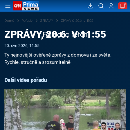
Domů
Pořady
ZPRÁVY
ZPRÁVY, 20.6. v 11:55
ZPRÁVY, 20.6. V 11:55
Failed to fetch
20. čvn 2026, 11:55
Ty nejnovější ověřené zprávy z domova i ze světa.
Rychle, stručně a srozumitelně
Další videa pořadu