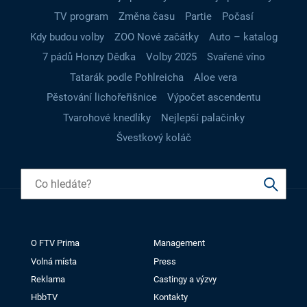
TV program
Změna času
Partie
Počasí
Kdy budou volby
ZOO Nové začátky
Auto – katalog
7 pádů Honzy Dědka
Volby 2025
Svařené víno
Tatarák podle Pohlreicha
Aloe vera
Pěstování lichořeřišnice
Výpočet ascendentu
Tvarohové knedlíky
Nejlepší palačinky
Švestkový koláč
O FTV Prima
Management
Volná místa
Press
Reklama
Castingy a výzvy
HbbTV
Kontakty