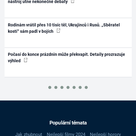
nástroj utne nekonečné debaty
Rodinám vrátil přes 10 tisíc těl, Ukrajinců i Rusů. „Sběratel
kostí“ sám padl v bojích
Počasí do konce prázdnin může překvapit. Detaily prozrazuje
výhled
Populární témata
Jak zhubnout
Nejlepší filmy 2024
Nejlepší horory