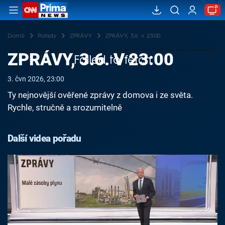
Domů
Pořady
ZPRÁVY
ZPRÁVY, 3.6. v 23:00
ZPRÁVY, 3.6. V 23:00
Failed to fetch
3. čvn 2026, 23:00
Ty nejnovější ověřené zprávy z domova i ze světa.
Rychle, stručně a srozumitelně
Další videa pořadu