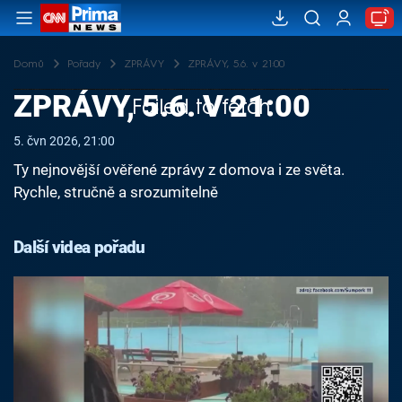
Domů
Pořady
ZPRÁVY
ZPRÁVY, 5.6. v 21:00
ZPRÁVY, 5.6. V 21:00
Failed to fetch
5. čvn 2026, 21:00
Ty nejnovější ověřené zprávy z domova i ze světa.
Rychle, stručně a srozumitelně
Další videa pořadu