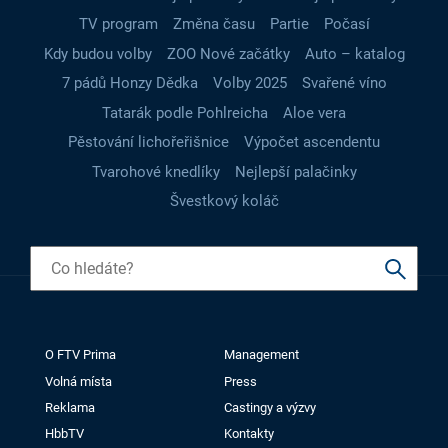
TV program
Změna času
Partie
Počasí
Kdy budou volby
ZOO Nové začátky
Auto – katalog
7 pádů Honzy Dědka
Volby 2025
Svařené víno
Tatarák podle Pohlreicha
Aloe vera
Pěstování lichořeřišnice
Výpočet ascendentu
Tvarohové knedlíky
Nejlepší palačinky
Švestkový koláč
O FTV Prima
Management
Volná místa
Press
Reklama
Castingy a výzvy
HbbTV
Kontakty