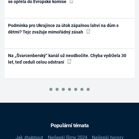
se opřela do Evropské komise
Podmínka pro Ukrajince za útok zápalnou lahví na dům s
dětmi? Tejc zvažuje mimořádný zásah
Na „Švarcenberský“ kanál už neodbočíte. Chyba vydržela 30
let, teď ceduli celou odstraní
Populární témata
Jak zhubnout
Nejlepší filmy 2024
Nejlepší horory