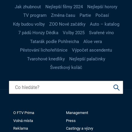
Jak zhubnout
Nejlepší filmy 2024
Nejlepší horory
TV program
Změna času
Partie
Počasí
Kdy budou volby
ZOO Nové začátky
Auto – katalog
7 pádů Honzy Dědka
Volby 2025
Svařené víno
Tatarák podle Pohlreicha
Aloe vera
Pěstování lichořeřišnice
Výpočet ascendentu
Tvarohové knedlíky
Nejlepší palačinky
Švestkový koláč
O FTV Prima
Management
Volná místa
Press
Reklama
Castingy a výzvy