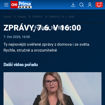
Domů
Pořady
ZPRÁVY
ZPRÁVY, 7.6. v 16:00
ZPRÁVY, 7.6. V 16:00
Failed to fetch
7. čvn 2026, 16:00
Ty nejnovější ověřené zprávy z domova i ze světa.
Rychle, stručně a srozumitelně
Další videa pořadu