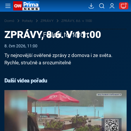
Domů
Pořady
ZPRÁVY
ZPRÁVY, 8.6. v 11:00
ZPRÁVY, 8.6. V 11:00
Failed to fetch
8. čvn 2026, 11:00
Ty nejnovější ověřené zprávy z domova i ze světa.
Rychle, stručně a srozumitelně
Další videa pořadu