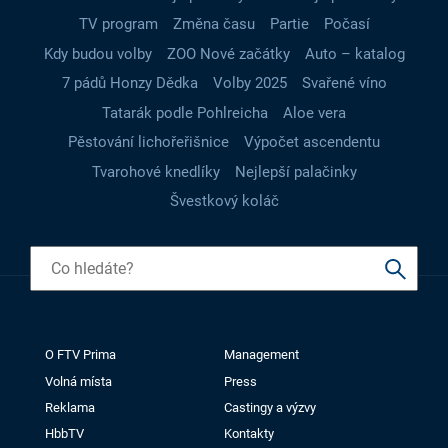
TV program
Změna času
Partie
Počasí
Kdy budou volby
ZOO Nové začátky
Auto – katalog
7 pádů Honzy Dědka
Volby 2025
Svařené víno
Tatarák podle Pohlreicha
Aloe vera
Pěstování lichořeřišnice
Výpočet ascendentu
Tvarohové knedlíky
Nejlepší palačinky
Švestkový koláč
O FTV Prima
Management
Volná místa
Press
Reklama
Castingy a výzvy
HbbTV
Kontakty