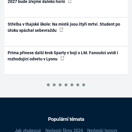
2027 bude zřejmě daleko horší
Střelba v thajské škole: Na místě jsou čtyři mrtví. Student po
útoku spáchal sebevraždu
Prima přinese další krok Sparty v boji o LM. Fanoušci uvidí i
rozhodující odvetu v Lyonu
Populární témata
Jak zhubnout
Nejlepší filmy 2024
Nejlepší horory