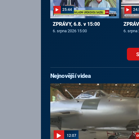
25:44
24:
ZPRÁVY, 6.8. v 15:00
ZPRÁVY
6. srpna 2026 15:00
6. srpna
S
Nejnovější videa
12:07