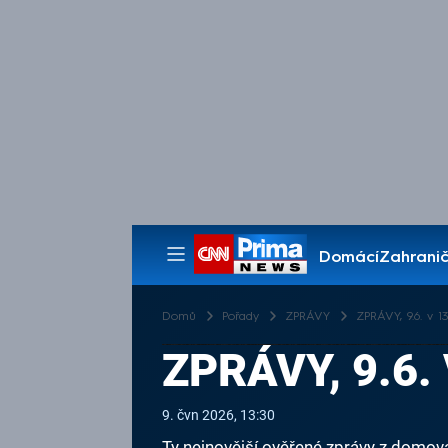
Domácí
Zahranič
Pořady
Domů
Pořady
ZPRÁVY
ZPRÁVY, 9.6. v 13
ZPRÁVY, 9.6. 
9. čvn 2026, 13:30
Ty nejnovější ověřené zprávy z domova 