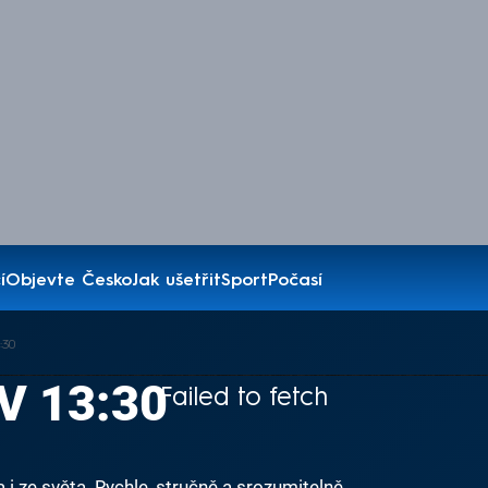
í
Objevte Česko
Jak ušetřit
Sport
Počasí
:30
V 13:30
Failed to fetch
i ze světa. Rychle, stručně a srozumitelně