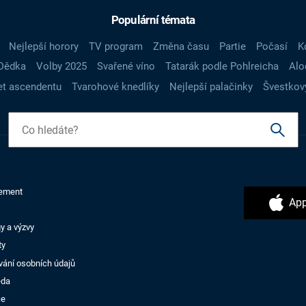
Populární témata
Nejlepší horory
TV program
Změna času
Partie
Počasí
K
Dědka
Volby 2025
Svařené víno
Tatarák podle Pohlreicha
Alo
t ascendentu
Tvarohové knedlíky
Nejlepší palačinky
Švestkov
ement
App
y a výzvy
ty
vání osobních údajů
ěda
ce