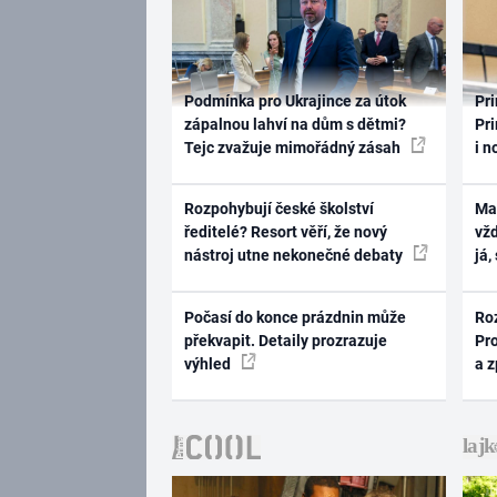
Podmínka pro Ukrajince za útok
Pri
zápalnou lahví na dům s dětmi?
Pri
Tejc zvažuje mimořádný zásah
i n
Rozpohybují české školství
Ma
ředitelé? Resort věří, že nový
vž
nástroj utne nekonečné debaty
já,
Počasí do konce prázdnin může
Ro
překvapit. Detaily prozrazuje
Pr
výhled
a 