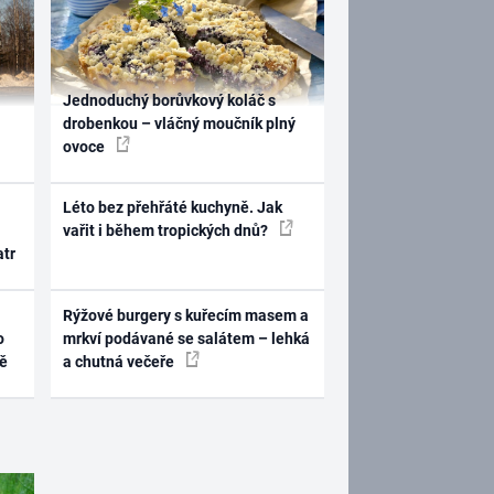
Jednoduchý borůvkový koláč s
drobenkou – vláčný moučník plný
ovoce
Léto bez přehřáté kuchyně. Jak
vařit i během tropických dnů?
atr
Rýžové burgery s kuřecím masem a
o
mrkví podávané se salátem – lehká
ně
a chutná večeře