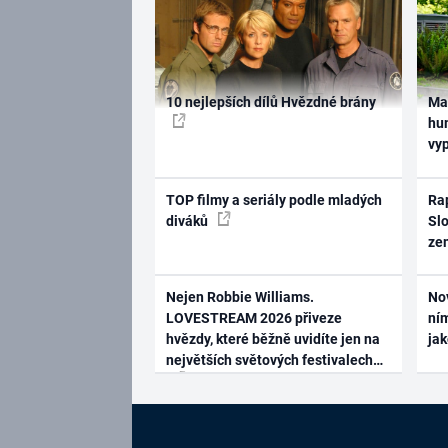
10 nejlepších dílů Hvězdné brány
Ma
hum
vy
TOP filmy a seriály podle mladých
Rap
diváků
Slo
ze
Nejen Robbie Williams.
No
LOVESTREAM 2026 přiveze
ním
hvězdy, které běžně uvidíte jen na
ja
největších světových festivalech