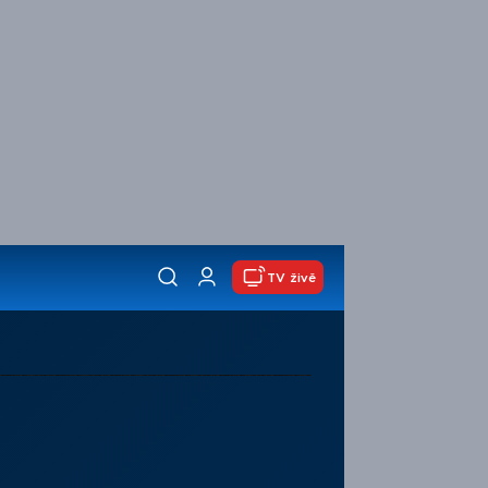
TV živě