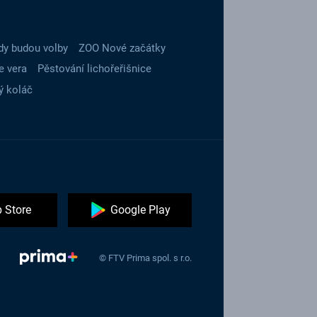
dy budou volby
ZOO Nové začátky
e vera
Pěstování lichořeřišnice
ý koláč
 Store
Google Play
© FTV Prima spol. s r.o.