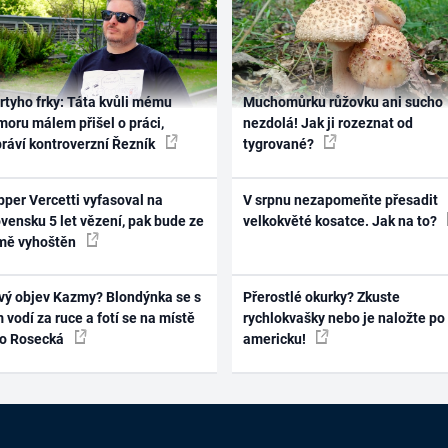
rtyho frky: Táta kvůli mému
Muchomůrku růžovku ani sucho
oru málem přišel o práci,
nezdolá! Jak ji rozeznat od
práví kontroverzní Řezník
tygrované?
per Vercetti vyfasoval na
V srpnu nezapomeňte přesadit
vensku 5 let vězení, pak bude ze
velkokvěté kosatce. Jak na to?
mě vyhoštěn
vý objev Kazmy? Blondýnka se s
Přerostlé okurky? Zkuste
 vodí za ruce a fotí se na místě
rychlokvašky nebo je naložte po
ko Rosecká
americku!