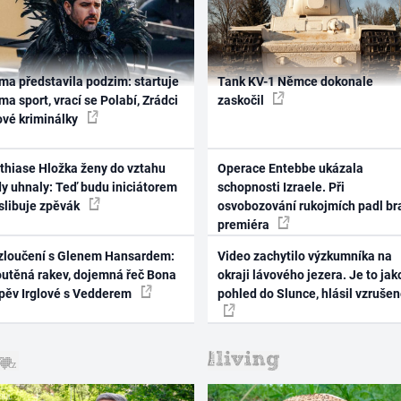
ma představila podzim: startuje
Tank KV-1 Němce dokonale
ma sport, vrací se Polabí, Zrádci
zaskočil
ové kriminálky
thiase Hložka ženy do vztahu
Operace Entebbe ukázala
dy uhnaly: Teď budu iniciátorem
schopnosti Izraele. Při
 slibuje zpěvák
osvobozování rukojmích padl br
premiéra
zloučení s Glenem Hansardem:
Video zachytilo výzkumníka na
outěná rakev, dojemná řeč Bona
okraji lávového jezera. Je to jak
zpěv Irglové s Vedderem
pohled do Slunce, hlásil vzruše