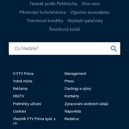
Tatarák podle Pohlreicha
Aloe vera
Pěstování lichořeřišnice
Výpočet ascendentu
Tvarohové knedlíky
Nejlepší palačinky
Švestkový koláč
O FTV Prima
Management
Volná místa
Press
Reklama
Castingy a výzvy
HbbTV
Kontakty
Podmínky užívání
Zpracování osobních údajů
Cookies
Nápověda
Vlastník FTV Prima spol. s
Redakce
r.o.