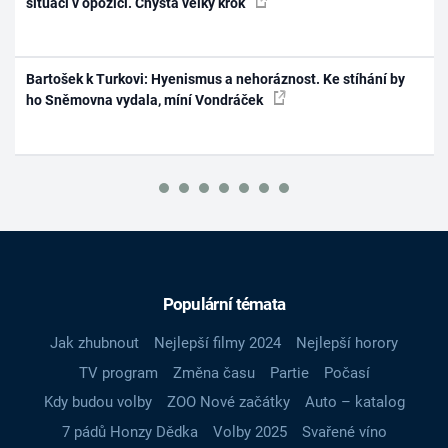
situaci v opozici. Chystá velký krok
Bartošek k Turkovi: Hyenismus a nehoráznost. Ke stíhání by
ho Sněmovna vydala, míní Vondráček
Populární témata
Jak zhubnout
Nejlepší filmy 2024
Nejlepší horory
TV program
Změna času
Partie
Počasí
Kdy budou volby
ZOO Nové začátky
Auto – katalog
7 pádů Honzy Dědka
Volby 2025
Svařené víno