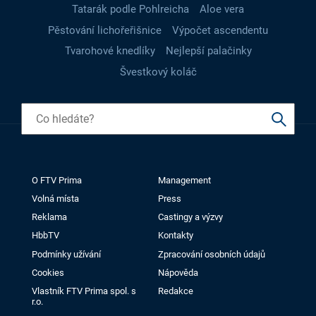
Tatarák podle Pohlreicha
Aloe vera
Pěstování lichořeřišnice
Výpočet ascendentu
Tvarohové knedlíky
Nejlepší palačinky
Švestkový koláč
O FTV Prima
Management
Volná místa
Press
Reklama
Castingy a výzvy
HbbTV
Kontakty
Podmínky užívání
Zpracování osobních údajů
Cookies
Nápověda
Vlastník FTV Prima spol. s
Redakce
r.o.