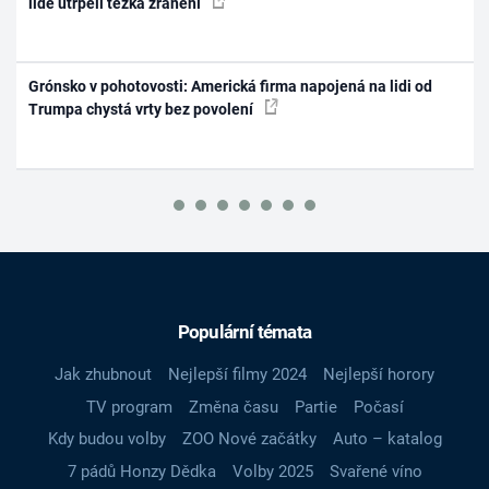
lidé utrpěli těžká zranění
Grónsko v pohotovosti: Americká firma napojená na lidi od
Trumpa chystá vrty bez povolení
Populární témata
Jak zhubnout
Nejlepší filmy 2024
Nejlepší horory
TV program
Změna času
Partie
Počasí
Kdy budou volby
ZOO Nové začátky
Auto – katalog
7 pádů Honzy Dědka
Volby 2025
Svařené víno