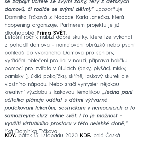
se zapojit učitelé se svými žáky, tety z dětských
domovů, či rodiče se svými dětmi,”
upozorňuje
Dominika Trčková z Nadace Karla Janečka, která
happening organizuje. Partnerem projektu je již
dlouhodobě
Prima SVĚT
.
Letošní ročník nabízí dobré skutky, které lze vykonat
z pohodlí domova - namalování obrázků nebo psaní
pohledů do vybraného Domova pro seniory,
vytřídění oblečení pro lidi v nouzi, příprava balíčku
pomoci pro zvířata v útulcích (deky, plyšáci, misky,
pamlsky...), úklid pokojíčku, skříně, laskavý skutek dle
vlastního nápadu. Nebo stačí vymyslet nějakou
kreativní výzdobu s laskavou tématikou.
„Jedna paní
učitelka plánuje udělat s dětmi výtvarné
poděkování lékařům, sestřičkám v nemocnicích a to
samozřejmě skrz online svět. I to je možnost -
využití virtuálního prostoru v této nelehké době,”
říká Dominika Trčková.
KDY:
pátek 13. listopadu 2020
KDE:
celá Česká