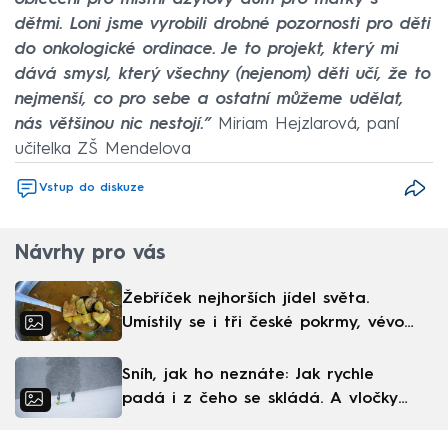
dětmi. Loni jsme vyrobili drobné pozornosti pro děti
do onkologické ordinace. Je to projekt, který mi
dává smysl, který všechny (nejenom) děti učí, že to
nejmenší, co pro sebe a ostatní můžeme udělat,
nás většinou nic nestojí.”
Miriam Hejzlarová, paní
učitelka ZŠ Mendelova
Vstup do diskuze
Návrhy pro vás
Žebříček nejhorších jídel světa.
Umístily se i tři české pokrmy, vévodí
skandinávská kuchyně
Sníh, jak ho neznáte: Jak rychle
padá i z čeho se skládá. A vločky
nejsou bílé