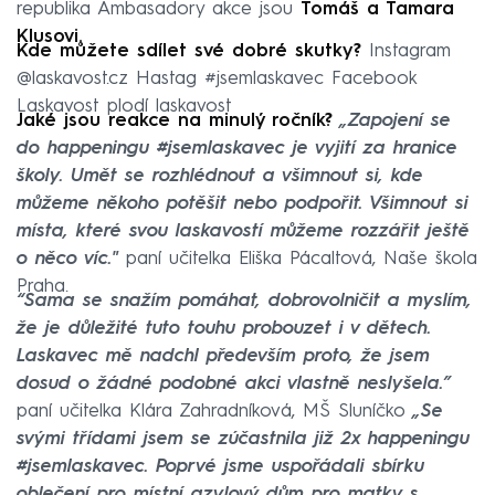
republika Ambasadory akce jsou
Tomáš a Tamara
Klusovi.
Kde můžete sdílet své dobré skutky?
Instagram
@laskavost.cz Hastag #jsemlaskavec Facebook
Laskavost plodí laskavost
Jaké jsou reakce na minulý ročník?
„Zapojení se
do happeningu #jsemlaskavec je vyjití za hranice
školy. Umět se rozhlédnout a všimnout si, kde
můžeme někoho potěšit nebo podpořit. Všimnout si
místa, které svou laskavostí můžeme rozzářit ještě
o něco víc."
paní učitelka Eliška Pácaltová, Naše škola
Praha.
“Sama se snažím pomáhat, dobrovolničit a myslím,
že je důležité tuto touhu probouzet i v dětech.
Laskavec mě nadchl především proto, že jsem
dosud o žádné podobné akci vlastně neslyšela.”
paní učitelka Klára Zahradníková, MŠ Sluníčko
„Se
svými třídami jsem se zúčastnila již 2x happeningu
#jsemlaskavec. Poprvé jsme uspořádali sbírku
oblečení pro místní azylový dům pro matky s