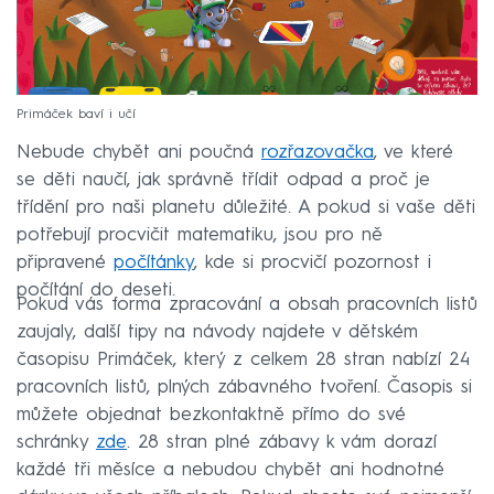
Primáček baví i učí
Nebude chybět ani poučná
rozřazovačka
, ve které
se děti naučí, jak správně třídit odpad a proč je
třídění pro naši planetu důležité. A pokud si vaše děti
potřebují procvičit matematiku, jsou pro ně
připravené
počítánky
, kde si procvičí pozornost i
počítání do deseti.
Pokud vás forma zpracování a obsah pracovních listů
zaujaly, další tipy na návody najdete v dětském
časopisu Primáček, který z celkem 28 stran nabízí 24
pracovních listů, plných zábavného tvoření. Časopis si
můžete objednat bezkontaktně přímo do své
schránky
zde
. 28 stran plné zábavy k vám dorazí
každé tři měsíce a nebudou chybět ani hodnotné