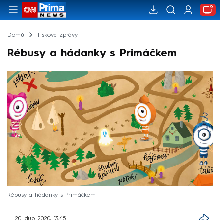
Domů
Tiskové zprávy
Rébusy a hádanky s Primáčkem
Rébusy a hádanky s Primáčkem
20. dub 2020, 13:45