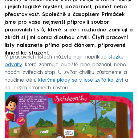
i jejich logické myšlení, pozornost, paměť nebo
představivost. Společně s časopisem Primáček
jsme pro vaše nejmenší připravili soubor
pracovních listů, které si děti rozhodně zamilují a
zkrátí si jimi doma dlouhou chvíli. Čtyři pracovní
listy naleznete přímo pod článkem, připravené
ihned ke stažení.
V pracovních listech můžete najít například
stezku
odvahy
, která zahrnuje bludiště plné poznání, nebo
hádání zvířecích stop. U zvířat chvilku zůstaneme a
naučíme děti,
kterými plody se v lese zvířátka živí
a
na jakých stromech rostou.