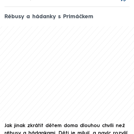
Rébusy a hádanky s Primáčkem
Jak jinak zkrátit dětem doma dlouhou chvíli než
rébusy a hádankami. Děti je milují, a navíc rozvíjí