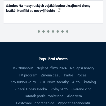
Šándor: Na masy ruských vojáků budou ukrajinské drony
krátké. Konflikt se nevyvíjí dobře
Populární témata
Jak zhubnout
Nejlepší filmy 2024
Nejlepší horory
TV program
Změna času
Partie
Počasí
Kdy budou volby
ZOO Nové začátky
Auto – katalog
7 pádů Honzy Dědka
Volby 2025
Svařené víno
Tatarák podle Pohlreicha
Aloe vera
Pěstování lichořeřišnice
Výpočet ascendentu