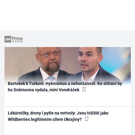
Bartošek k Turkovi: Hyenismus a nehoráznost. Ke stíhání by
ho Sněmovna vydala, míní Vondráček
Lékárničky, drony i pytle na mrtvoly: Jsou tržiště jako
Wildberries legitimním cílem Ukrajiny?