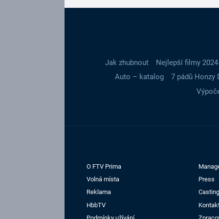
Jak zhubnout
Nejlepší filmy 2024
Auto – katalog
7 pádů Honzy 
Výpoče
O FTV Prima
Manag
Volná místa
Press
Reklama
Casting
HbbTV
Kontak
Podmínky užívání
Zpraco