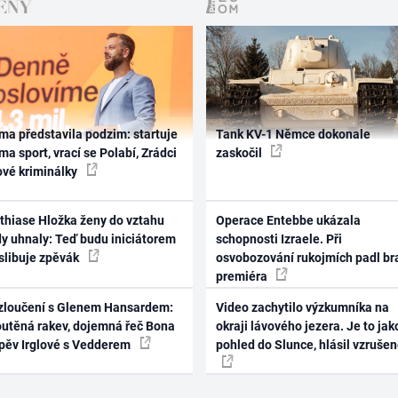
ma představila podzim: startuje
Tank KV-1 Němce dokonale
ma sport, vrací se Polabí, Zrádci
zaskočil
ové kriminálky
thiase Hložka ženy do vztahu
Operace Entebbe ukázala
dy uhnaly: Teď budu iniciátorem
schopnosti Izraele. Při
 slibuje zpěvák
osvobozování rukojmích padl br
premiéra
zloučení s Glenem Hansardem:
Video zachytilo výzkumníka na
outěná rakev, dojemná řeč Bona
okraji lávového jezera. Je to jak
zpěv Irglové s Vedderem
pohled do Slunce, hlásil vzruše