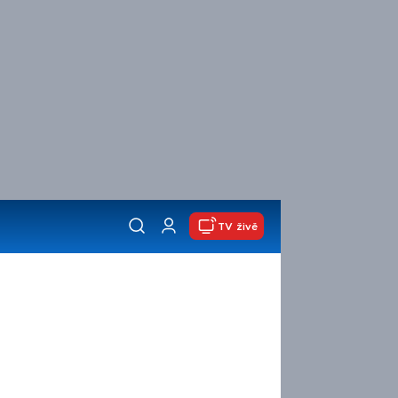
TV živě