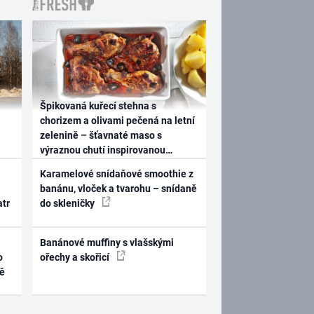
Špikovaná kuřecí stehna s
chorizem a olivami pečená na letní
zelenině – šťavnaté maso s
výraznou chutí inspirovanou
Španělskem
Karamelové snídaňové smoothie z
banánu, vloček a tvarohu – snídaně
atr
do skleničky
Banánové muffiny s vlašskými
o
ořechy a skořicí
ně