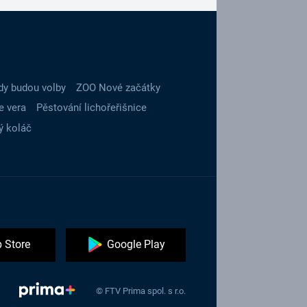
dy budou volby
ZOO Nové začátky
e vera
Pěstování lichořeřišnice
ý koláč
 Store
Google Play
© FTV Prima spol. s r.o.