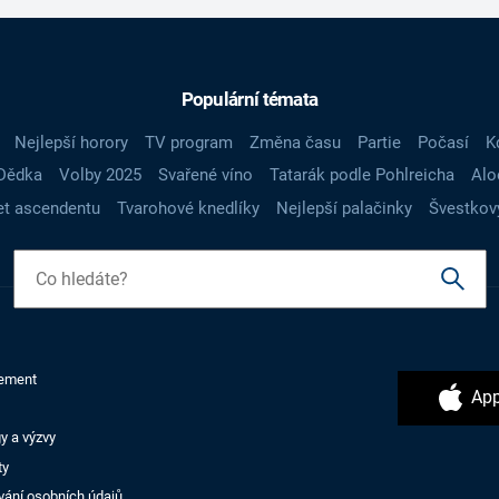
Populární témata
Nejlepší horory
TV program
Změna času
Partie
Počasí
K
Dědka
Volby 2025
Svařené víno
Tatarák podle Pohlreicha
Alo
t ascendentu
Tvarohové knedlíky
Nejlepší palačinky
Švestkov
ement
App
y a výzvy
ty
vání osobních údajů