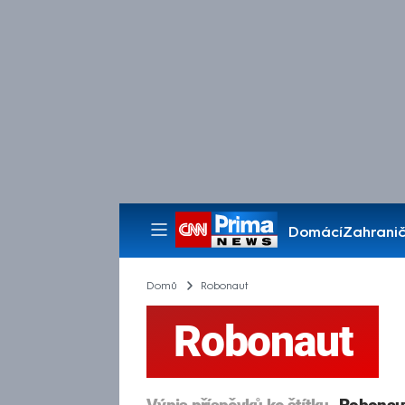
Domácí
Zahranič
Pořady
Domů
Robonaut
Robonaut