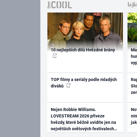
10 nejlepších dílů Hvězdné brány
Ma
hum
vy
TOP filmy a seriály podle mladých
Rap
diváků
Slo
ze
Nejen Robbie Williams.
No
LOVESTREAM 2026 přiveze
ním
hvězdy, které běžně uvidíte jen na
ja
největších světových festivalech