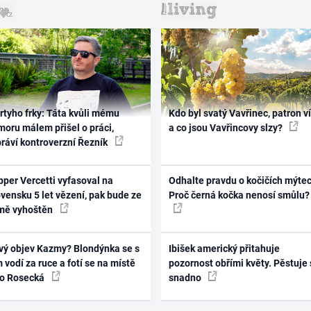
rtyho frky: Táta kvůli mému
Kdo byl svatý Vavřinec, patron v
oru málem přišel o práci,
a co jsou Vavřincovy slzy?
práví kontroverzní Řezník
per Vercetti vyfasoval na
Odhalte pravdu o kočičích mýtec
vensku 5 let vězení, pak bude ze
Proč černá kočka nenosí smůlu?
mě vyhoštěn
vý objev Kazmy? Blondýnka se s
Ibišek americký přitahuje
 vodí za ruce a fotí se na místě
pozornost obřími květy. Pěstuje 
ko Rosecká
snadno