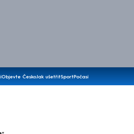
í
Objevte Česko
Jak ušetřit
Sport
Počasí