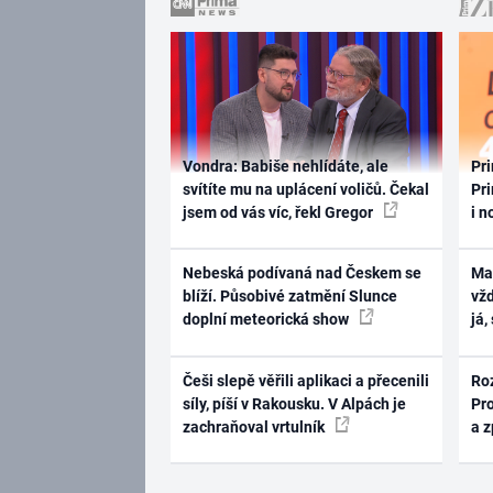
Vondra: Babiše nehlídáte, ale
Pri
svítíte mu na uplácení voličů. Čekal
Pri
jsem od vás víc, řekl Gregor
i n
Nebeská podívaná nad Českem se
Ma
blíží. Působivé zatmění Slunce
vž
doplní meteorická show
já,
Češi slepě věřili aplikaci a přecenili
Ro
síly, píší v Rakousku. V Alpách je
Pr
zachraňoval vrtulník
a 