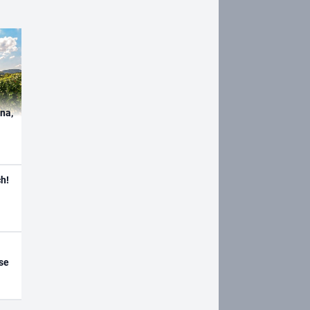
ína,
h!
se