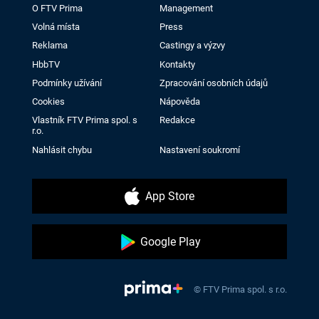
O FTV Prima
Management
Volná místa
Press
Reklama
Castingy a výzvy
HbbTV
Kontakty
Podmínky užívání
Zpracování osobních údajů
Cookies
Nápověda
Vlastník FTV Prima spol. s
Redakce
r.o.
Nahlásit chybu
Nastavení soukromí
App Store
Google Play
© FTV Prima spol. s r.o.