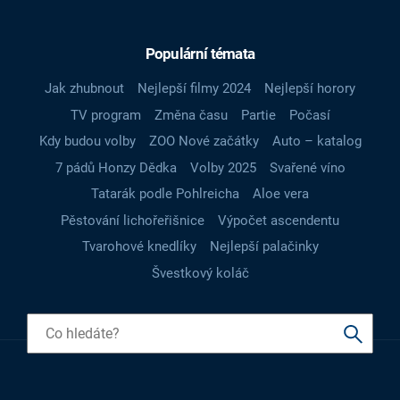
Populární témata
Jak zhubnout
Nejlepší filmy 2024
Nejlepší horory
TV program
Změna času
Partie
Počasí
Kdy budou volby
ZOO Nové začátky
Auto – katalog
7 pádů Honzy Dědka
Volby 2025
Svařené víno
Tatarák podle Pohlreicha
Aloe vera
Pěstování lichořeřišnice
Výpočet ascendentu
Tvarohové knedlíky
Nejlepší palačinky
Švestkový koláč