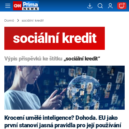
Domů
sociální kredit
sociální kredit
Výpis příspěvků ke štítku
„sociální kredit“
Krocení umělé inteligence? Dohoda. EU jako
první stanoví jasná pravidla pro její používání