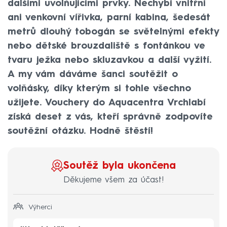
dalšími uvolňujícími prvky. Nechybí vnitřní
ani venkovní vířivka, parní kabina, šedesát
metrů dlouhý tobogán se světelnými efekty
nebo dětské brouzdaliště s fontánkou ve
tvaru ježka nebo skluzavkou a další vyžití.
A my vám dáváme šanci soutěžit o
volňásky, díky kterým si tohle všechno
užijete. Vouchery do Aquacentra Vrchlabí
získá deset z vás, kteří správně zodpovíte
soutěžní otázku. Hodně štěstí!
Soutěž byla ukončena
Děkujeme všem za účast!
Výherci