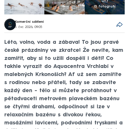
15 fotografií
Komerční sdělení
5. čvc 2026, 09:05
Léto, volno, voda a zábava! To jsou pravé
české prázdniny ve zkratce! Že nevíte, kam
zamířit, aby si to užili dospělí i děti? Co
takhle vyrazit do Aquacentra Vrchlabí v
malebných Krkonoších? Ať už sem zamíříte
s rodinou nebo přáteli, tady se zabavíte
každý den - tělo si můžete protáhnout v
pětadvaceti metrovém plaveckém bazénu
se čtyřmi drahami, odpočinout si lze v
relaxačním bazénu s divokou řekou,
masážními lavicemi, podvodními tryskami a