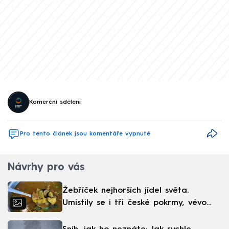
Komerční sdělení
Pro tento článek jsou komentáře vypnuté
Návrhy pro vás
Žebříček nejhorších jídel světa.
Umístily se i tři české pokrmy, vévodí
skandinávská kuchyně