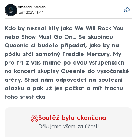
Komerční sdělení
1. zář 2021, 18:44
Kdo by neznal hity jako We Will Rock You
nebo Show Must Go On... Se skupinou
Queenie si budete připadat, jako by na
pódiu stál samotný Freddie Mercury. My
pro tři z vás máme po dvou vstupenkách
na koncert skupiny Queenie do vysočanské
arény. Stačí nám odpovědět na soutěžní
otázku a pak už jen počkat a mít trochu
toho štěstíčka!
Soutěž byla ukončena
Děkujeme všem za účast!