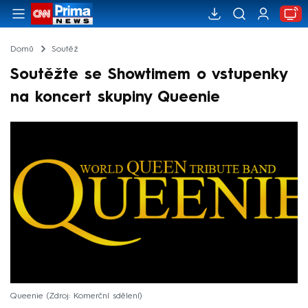
Domů
Soutěž
Soutěžte se Showtimem o vstupenky
na koncert skupiny Queenie
Queenie
Zdroj: Komerční sdělení