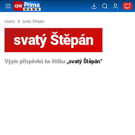
Domů
svatý Štěpán
svatý Štěpán
Výpis příspěvků ke štítku
„svatý Štěpán“