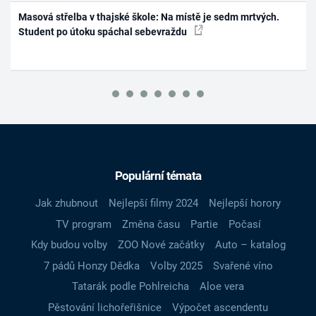
Masová střelba v thajské škole: Na místě je sedm mrtvých.
Student po útoku spáchal sebevraždu
Populární témata
Jak zhubnout
Nejlepší filmy 2024
Nejlepší horory
TV program
Změna času
Partie
Počasí
Kdy budou volby
ZOO Nové začátky
Auto – katalog
7 pádů Honzy Dědka
Volby 2025
Svařené víno
Tatarák podle Pohlreicha
Aloe vera
Pěstování lichořeřišnice
Výpočet ascendentu