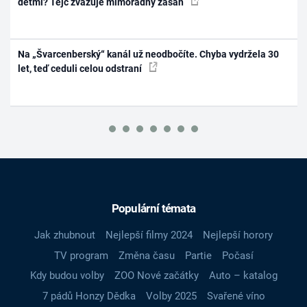
dětmi? Tejc zvažuje mimořádný zásah
Na „Švarcenberský“ kanál už neodbočíte. Chyba vydržela 30
let, teď ceduli celou odstraní
Populární témata
Jak zhubnout
Nejlepší filmy 2024
Nejlepší horory
TV program
Změna času
Partie
Počasí
Kdy budou volby
ZOO Nové začátky
Auto – katalog
7 pádů Honzy Dědka
Volby 2025
Svařené víno