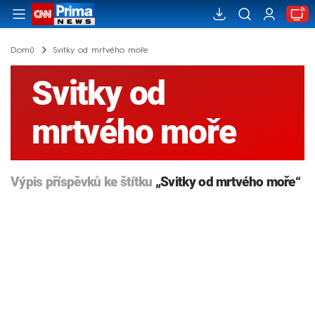
Domů
Svitky od mrtvého moře
Svitky od
mrtvého moře
Výpis příspěvků ke štítku
„Svitky od mrtvého moře“