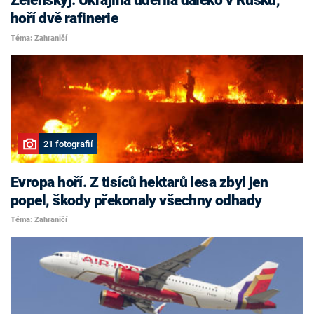
Zelenskyj. Ukrajina udeřila daleko v Rusku,
hoří dvě rafinerie
Téma: Zahraničí
21 fotografií
Evropa hoří. Z tisíců hektarů lesa zbyl jen
popel, škody překonaly všechny odhady
Téma: Zahraničí