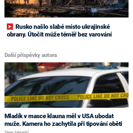
Rusko našlo slabé místo ukrajinské
obrany. Útočit může téměř bez varování
Další příspěvky autora
Mladík v masce klauna měl v USA ubodat
muže. Kamera ho zachytila při tipování oběti
Téma: Zahraničí