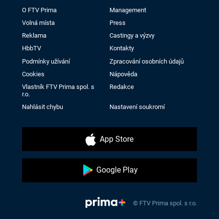
O FTV Prima
Management
Volná místa
Press
Reklama
Castingy a výzvy
HbbTV
Kontakty
Podmínky užívání
Zpracování osobních údajů
Cookies
Nápověda
Vlastník FTV Prima spol. s
Redakce
r.o.
Nahlásit chybu
Nastavení soukromí
App Store
Google Play
© FTV Prima spol. s r.o.