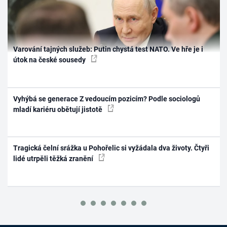
Varování tajných služeb: Putin chystá test NATO. Ve hře je i
útok na české sousedy
Vyhýbá se generace Z vedoucím pozicím? Podle sociologů
mladí kariéru obětují jistotě
Tragická čelní srážka u Pohořelic si vyžádala dva životy. Čtyři
lidé utrpěli těžká zranění