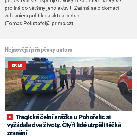
projektech se inspiruje Divokým západem, který se
prolíná do většiny jeho aktivit. Zajímá se o domácí i
zahraniční politiku a aktuální dění.
(Tomas.Pokstefel@iprima.cz)
Nejnovější příspěvky autora
KRIMI
Tragická čelní srážka u Pohořelic si
vyžádala dva životy. Čtyři lidé utrpěli těžká
zranění