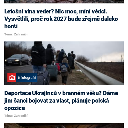
Letošní vlna veder? Nic moc, míní vědci.
Vysvětlili, proč rok 2027 bude zřejmě daleko
horší
Téma: Zahraničí
6 fotografií
Deportace Ukrajinců v branném věku? Dáme
jim šanci bojovat za vlast, plánuje polská
opozice
Téma: Zahraničí