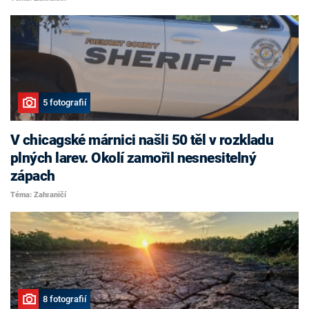
5 fotografií
V chicagské márnici našli 50 těl v rozkladu
plných larev. Okolí zamořil nesnesitelný
zápach
Téma: Zahraničí
8 fotografií