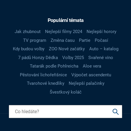
Populární témata
Jak zhubnout
Nejlepší filmy 2024
Nejlepší horory
TV program
Změna času
Partie
Počasí
Kdy budou volby
ZOO Nové začátky
Auto – katalog
7 pádů Honzy Dědka
Volby 2025
Svařené víno
Tatarák podle Pohlreicha
Aloe vera
Pěstování lichořeřišnice
Výpočet ascendentu
Tvarohové knedlíky
Nejlepší palačinky
Švestkový koláč