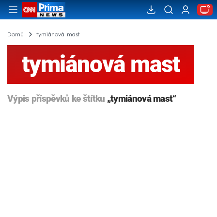
Domů
tymiánová mast
tymiánová mast
Výpis příspěvků ke štítku
„tymiánová mast“