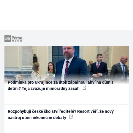
Podmínka pro Ukrajince za útok zápalnou lahví na dům s
dětmi? Tejc zvažuje mimořádný zásah
Rozpohybují české školství ředitelé? Resort věří, že nový
nástroj utne nekonečné debaty