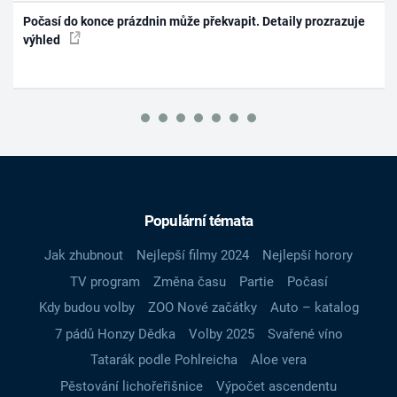
Počasí do konce prázdnin může překvapit. Detaily prozrazuje
výhled
Populární témata
Jak zhubnout
Nejlepší filmy 2024
Nejlepší horory
TV program
Změna času
Partie
Počasí
Kdy budou volby
ZOO Nové začátky
Auto – katalog
7 pádů Honzy Dědka
Volby 2025
Svařené víno
Tatarák podle Pohlreicha
Aloe vera
Pěstování lichořeřišnice
Výpočet ascendentu