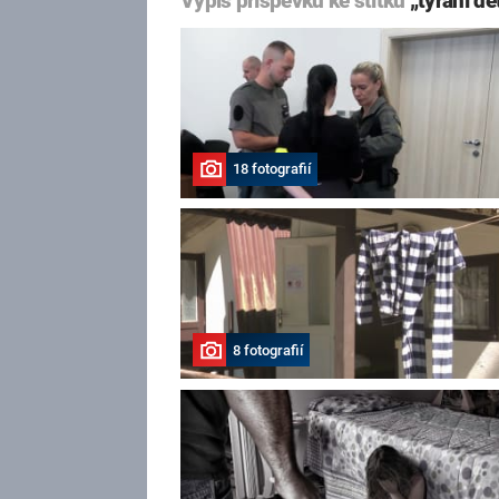
Výpis příspěvků ke štítku
„týrání dě
18 fotografií
8 fotografií