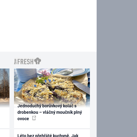
Jednoduchý borůvkový koláč s
drobenkou – vláčný moučník plný
ovoce
Léto bez přehřáté kuchyně. Jak