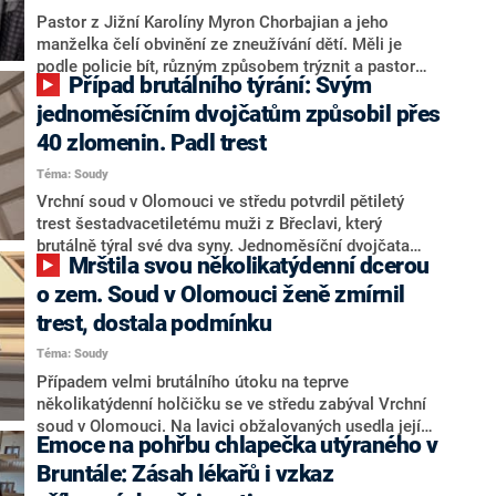
Pastor z Jižní Karolíny Myron Chorbajian a jeho
manželka čelí obvinění ze zneužívání dětí. Měli je
podle policie bít, různým způsobem trýznit a pastor
Případ brutálního týrání: Svým
osobně i nutit k různým sexuálním praktikám.
Sousedy policejní vyšetřování šokovalo.
jednoměsíčním dvojčatům způsobil přes
40 zlomenin. Padl trest
Téma: Soudy
Vrchní soud v Olomouci ve středu potvrdil pětiletý
trest šestadvacetiletému muži z Břeclavi, který
brutálně týral své dva syny. Jednoměsíční dvojčata
Mrštila svou několikatýdenní dcerou
utrpěla více než čtyři desítky zlomenin, krvácení do
mozku a další zranění. Proč se muž bez předchozích
o zem. Soud v Olomouci ženě zmírnil
zápisů v trestním rejstříku choval ke svým dětem
trest, dostala podmínku
takto hrubě, nedokázal vysvětlit. Státní zástupkyně
Téma: Soudy
oznámila, že bude usilovat také o trestní stíhání matky
dětí, která o jejich týrání musela minimálně vědět. O
Případem velmi brutálního útoku na teprve
chlapečky se teď starají jejich prarodiče.
několikatýdenní holčičku se ve středu zabýval Vrchní
soud v Olomouci. Na lavici obžalovaných usedla její
Emoce na pohřbu chlapečka utýraného v
matka, která s ní měla praštit o zem. Kojenec velmi
těžká zranění naštěstí přežil.
Bruntále: Zásah lékařů i vzkaz