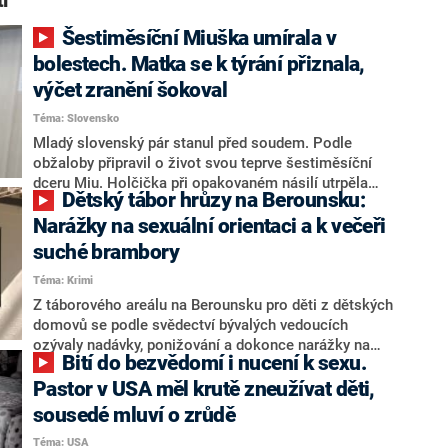
tí“
Šestiměsíční Miuška umírala v
bolestech. Matka se k týrání přiznala,
výčet zranění šokoval
Téma: Slovensko
Mladý slovenský pár stanul před soudem. Podle
obžaloby připravil o život svou teprve šestiměsíční
dceru Miu. Holčička při opakovaném násilí utrpěla
Dětský tábor hrůzy na Berounsku:
závažná zranění a skončila v nemocnici, kde později
zemřela. Jednadvacetiletá matka se hned na začátku
Narážky na sexuální orientaci a k večeři
hlavního líčení ke své vině v plném rozsahu přiznala,
suché brambory
její šestadvacetiletý partner však vinu stále popírá.
Téma: Krimi
Informovala o tom TV JOJ.
Z táborového areálu na Berounsku pro děti z dětských
domovů se podle svědectví bývalých vedoucích
ozývaly nadávky, ponižování a dokonce narážky na
Bití do bezvědomí i nucení k sexu.
sexuální orientaci. Přes 200 výchovných zařízení
dostalo doporučení na tábor své svěřence nevysílat.
Pastor v USA měl krutě zneužívat děti,
Autor zprávy, ombudsman pro ústavní a ochrannou
sousedé mluví o zrůdě
výchovu Štěpán Jílka, teď chystá trestní oznámení.
Téma: USA