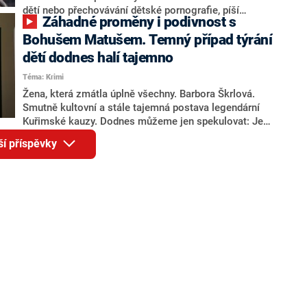
dětí nebo přechovávání dětské pornografie, píší
Záhadné proměny i podivnost s
agentura AFP a deník Le Monde. Vyšetřovatelé se
zaměřili na profese, ve kterých podezřelí byli v přímém
Bohušem Matušem. Temný případ týrání
kontaktu s dětmi. Mezi zatčenými jsou dva učitelé,
dětí dodnes halí tajemno
vychovatel v centru pro hendikepované děti a
Téma: Krimi
sportovní trenéři. Mužům je mezi 30 a 60 lety.
Žena, která zmátla úplně všechny. Barbora Škrlová.
Smutně kultovní a stále tajemná postava legendární
Kuřimské kauzy. Dodnes můžeme jen spekulovat: Je
to nejlepší herečka historie české kriminalistiky, nebo
ší příspěvky
psychicky nemocná oběť sektářských blaznů v čele se
svým otcem? Odpověď se snaží najít další díl
videopodcastu HLASY ZLOČINU.