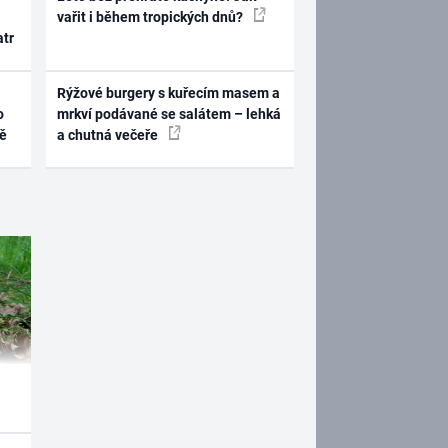
vařit i během tropických dnů?
atr
Rýžové burgery s kuřecím masem a
o
mrkví podávané se salátem – lehká
ně
a chutná večeře