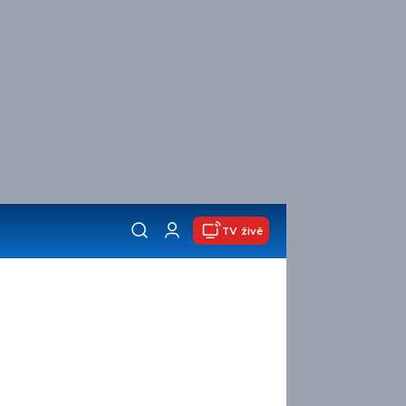
TV živě