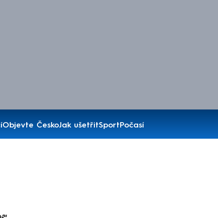
í
Objevte Česko
Jak ušetřit
Sport
Počasí