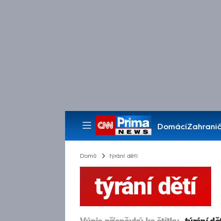
Domácí
Zahranič
Pořady
Domů
týrání dětí
týrání dětí