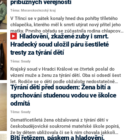
příbuzných veřejnosti
Téma: Moravskoslezský kraj
V Třinci se v pátek konaly hned dva pohřby tříletého
chlapečka, kterého měl k smrti utýrat nový přítel jeho
matky. Prvního obřadu se zúčastnila rodina chlapcova
Hladovění, zkažené zuby i smrt.
biologického otce, na druhý pak přišla jeho matka.
Příbuzní zemřelého dítěte apelovali na veřejnost, aby k
Hradecký soud uložil páru šestileté
podobným případům nebyla lhostejná a pokusila se
tresty za týrání dětí
takovým tragédiím zabránit, informoval web Blesk.cz.
Téma: Soudy
Krajský soud v Hradci Králové ve čtvrtek poslal do
vězení muže a ženu za týrání dětí. Oba si odsedí šest
let. Rodiče se o děti podle obžaloby nedostatečně
Týrání dětí před soudem: Žena bití a
starali jak po výživové, tak i hygienické a zdravotní
stránce. Dětem se kvůli tomu zkazily mléčné zuby,
sprchování studenou vodou ve školce
trpěly silnou podvýživou a nedostatečným psychickým
odmítá
i motorickým vývojem. Zhruba roční kojenec z
Téma: Soudy
výraznou podváhou dokonce zemřel, i když ne přímo
na podvýživu.
Osmatřicetiletá žena obžalovaná z týrání dětí v
českobudějovické soukromé mateřské škole popírá,
že by dětem ubližovala či se k nim chovala jakkoli
Bití řetězem, páskem a hladovění.
špatně. Uvedla to dnes před českobudějovickým