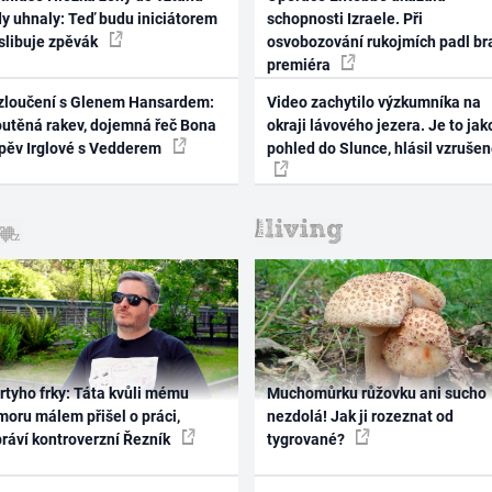
dy uhnaly: Teď budu iniciátorem
schopnosti Izraele. Při
 slibuje zpěvák
osvobozování rukojmích padl br
premiéra
zloučení s Glenem Hansardem:
Video zachytilo výzkumníka na
outěná rakev, dojemná řeč Bona
okraji lávového jezera. Je to jak
zpěv Irglové s Vedderem
pohled do Slunce, hlásil vzruše
rtyho frky: Táta kvůli mému
Muchomůrku růžovku ani sucho
oru málem přišel o práci,
nezdolá! Jak ji rozeznat od
práví kontroverzní Řezník
tygrované?