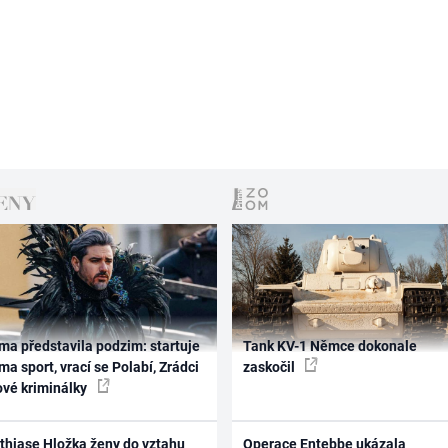
ma představila podzim: startuje
Tank KV-1 Němce dokonale
ma sport, vrací se Polabí, Zrádci
zaskočil
ové kriminálky
thiase Hložka ženy do vztahu
Operace Entebbe ukázala