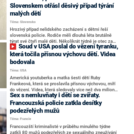
soudem, který se případem zabývá. Obžalované
Slovenskem otřásl děsivý případ týrání
Vendule Van Der Maatové hrozí až dvouleté vězení.
malých dětí
Podle spisu děti fyzicky trestala, sprchovala je
Téma: Slovensko
studenou vodou a zavírala je samotné do oddělené
místnosti.
Hrozivý případ nelidského zacházení s dětmi řeší
slovenská policie. Rodiče měli dlouhá léta brutálně
týrat své čtyři malé děti. Několikrát týdně je otec za
Soud v USA poslal do vězení tyranku,
trest bil řetězem a páskem, časté bylo dlouhé
hladovění. Během prohlídky objevila policie zámky
která točila přísnou výchovu dětí. Videa
nejen na pokojích, ale také na lednici. Na případ
bodovala
upozornila v pondělí na svých sociálních sítích
Téma: USA
trnavská policie.
Americká youtuberka a matka šesti dětí Ruby
Frankeová, která se proslavila přísnou výchovou, míří
do vězení. Videa, která sledovaly více než dva miliony
Sex s nemluvňaty i dětí se zvířaty.
lidí, měla sice u diváků úspěch, její striktní výchovné
metody ji ale dostaly do křížku se zákonem. Za týrání
Francouzská policie zatkla desítky
dětí jí hrozí mnohaletý trest za mřížemi.
podezřelých mužů
Téma: Francie
Francouzští kriminalisté v průběhu minulého týdne
zatkli 80 mužů podezřelých ze sexuálního zneužívání