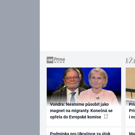
Vondra: Nesmíme působit jako
Pri
magnet na migranty. Konečná se
Pri
opřela do Evropské komise
i n
Podmínka pro Ukrajince za útok
Ma