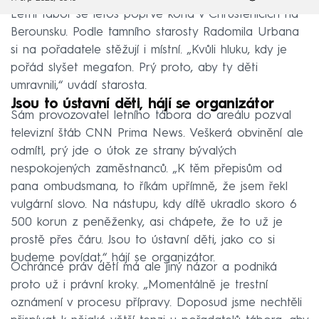
Letní tábor se letos poprvé koná v Chrustenicích na
Berounsku. Podle tamního starosty Radomila Urbana
si na pořadatele stěžují i místní. „Kvůli hluku, kdy je
pořád slyšet megafon. Prý proto, aby ty děti
umravnili,“ uvádí starosta.
Jsou to ústavní děti, hájí se organizátor
Sám provozovatel letního tábora do areálu pozval
televizní štáb CNN Prima News. Veškerá obvinění ale
odmítl, prý jde o útok ze strany bývalých
nespokojených zaměstnanců. „K těm přepisům od
pana ombudsmana, to říkám upřímně, že jsem řekl
vulgární slovo. Na nástupu, kdy dítě ukradlo skoro 6
500 korun z peněženky, asi chápete, že to už je
prostě přes čáru. Jsou to ústavní děti, jako co si
budeme povídat,“ hájí se organizátor.
Ochránce práv dětí má ale jiný názor a podniká
proto už i právní kroky. „Momentálně je trestní
oznámení v procesu přípravy. Doposud jsme nechtěli