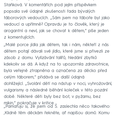
Staňková. V komentářích pod jejím příspěvkem
popsala své údajné zkušenosti řada bývalých
táborových vedoucích. „Sám jsem na táboře byl jako
vedoucí a upřímně? Opravdu je to člověk, který je
arogantní a neví, jak se chovat k dětem,“ píše jeden
z komentujících.
„Malé porce jídla jak dětem, tak i nám, někteří z nás
dětem potají dávali své jídlo, které jsme si přivezli ze
zásob z domu. Vylízávání talířů, hledání zbytků
kdekoliv se dá. A když na to upozornila zdravotnice,
byla veřejně ztrapněna a označena za děcko před
celým táborem,“ přidává se další údajná
dohlížející. „Svolání dětí na nástup v noci, vyhrožování,
vulgarismy a následné běhání koleček v této pozdní
době. Některé děti byly bez bot, v pyžamu, bez
mikin,“ pokračuje v kritice.
„Pamatuju si, že jsem od Š. zaslechla něco takového:
‚Klidně těm děckám řekněte, ať napíšou domů. Komu