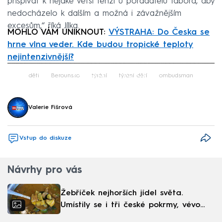
přispívat k nějaké větší tenzi u pořadatelů tábora, aby
nedocházelo k dalším a možná i závažnějším
excesům,“ říká Jílka.
MOHLO VÁM UNIKNOUT:
VÝSTRAHA: Do Česka se
hrne vlna veder. Kde budou tropické teploty
nejintenzivnější?
Failed to fetch
děti
Berounsko
týrání
týrání dětí
ombudsman
Valerie Fišrová
Vstup do diskuze
Návrhy pro vás
Žebříček nejhorších jídel světa.
Umístily se i tři české pokrmy, vévodí
skandinávská kuchyně