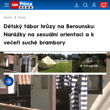
Domů
Krimi
Dětský tábor hrůzy na Berounsku:
Narážky na sexuální orientaci a k
večeři suché brambory
Žádná položka z playlistu není
dostupná.
8 fotografií
Valerie Fišrová
14. srp 2025, 22:10
Z táborového areálu na Berounsku pro děti
z dětských domovů se podle svědectví