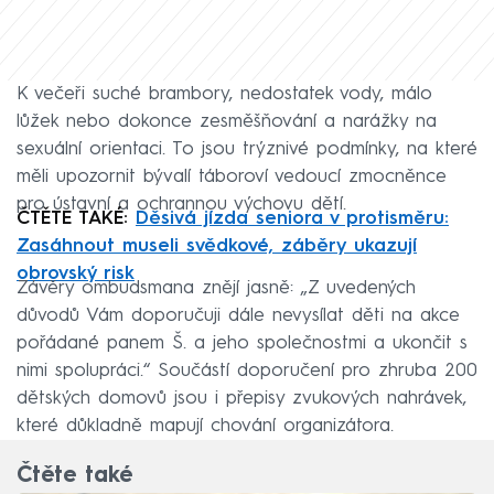
K večeři suché brambory, nedostatek vody, málo
lůžek nebo dokonce zesměšňování a narážky na
sexuální orientaci. To jsou trýznivé podmínky, na které
měli upozornit bývalí táboroví vedoucí zmocněnce
pro ústavní a ochrannou výchovu dětí.
ČTĚTE TAKÉ:
Děsivá jízda seniora v protisměru:
Zasáhnout museli svědkové, záběry ukazují
obrovský risk
Závěry ombudsmana znějí jasně: „Z uvedených
důvodů Vám doporučuji dále nevysílat děti na akce
pořádané panem Š. a jeho společnostmi a ukončit s
nimi spolupráci.“ Součástí doporučení pro zhruba 200
dětských domovů jsou i přepisy zvukových nahrávek,
které důkladně mapují chování organizátora.
Čtěte také