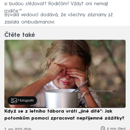
si budou stěžovat? Rodičům? Vždyť oni nemají
rodiče.‘“
Bývalá vedoucí dodává, že všechny záznamy již
zaslala ombudsmanovi.
Čtěte také
7
fotografií
Když se z letního tábora vrátí „jiné dítě“: Jak
potomkům pomoci zpracovat nepříjemné zážitky?
6 min čtení
7. srp 2025, 05:16