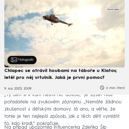
7
fotografií
Chlapec se otrávil houbami na táboře u Klatov,
letěl pro něj vrtulník. Jaká je první pomoc?
6 min čtení
9. srp 2025, 20:09
„Ty děti si k vám nesmí nic dovolit,“ je slyšet hlas
pořadatele na zvukovém záznamu. „Nemáte žádnou
zkušenost s dětskými domovy. Já ano, a věřte, že
tohle je ten nejlepší způsob, jak z těch dětí vymlátit
to, kdo kradl,“ pokračuje.
Na případ upozornila influencerka Zdeňka Šíp