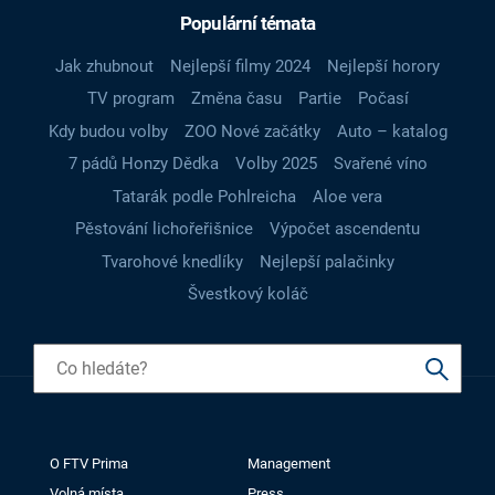
Populární témata
Jak zhubnout
Nejlepší filmy 2024
Nejlepší horory
TV program
Změna času
Partie
Počasí
Kdy budou volby
ZOO Nové začátky
Auto – katalog
7 pádů Honzy Dědka
Volby 2025
Svařené víno
Tatarák podle Pohlreicha
Aloe vera
Pěstování lichořeřišnice
Výpočet ascendentu
Tvarohové knedlíky
Nejlepší palačinky
Švestkový koláč
O FTV Prima
Management
Volná místa
Press