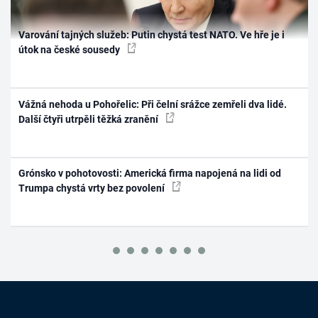
Varování tajných služeb: Putin chystá test NATO. Ve hře je i
útok na české sousedy
Vážná nehoda u Pohořelic: Při čelní srážce zemřeli dva lidé.
Další čtyři utrpěli těžká zranění
Grónsko v pohotovosti: Americká firma napojená na lidi od
Trumpa chystá vrty bez povolení