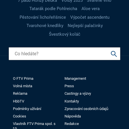
7 pádů Honzy Dědka
Volby 2025
Svařené víno
Tatarák podle Pohlreicha
Aloe vera
Pěstování lichořeřišnice
Výpočet ascendentu
Tvarohové knedlíky
Nejlepší palačinky
Švestkový koláč
O FTV Prima
Management
Volná místa
Press
Reklama
Castingy a výzvy
HbbTV
Kontakty
Podmínky užívání
Zpracování osobních údajů
Cookies
Nápověda
Vlastník FTV Prima spol. s
Redakce
r.o.