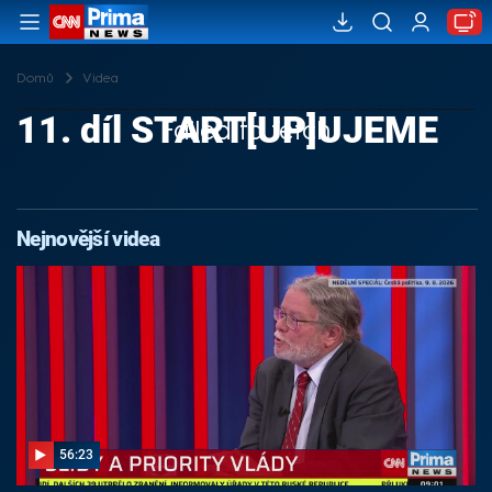
Domů
Videa
11. díl START[UP]UJEME
Failed to fetch
Nejnovější videa
56:23