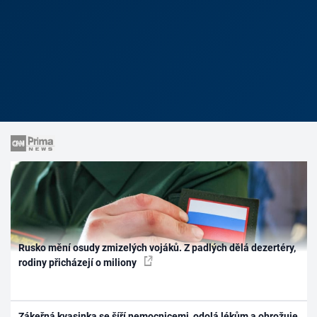
Rusko mění osudy zmizelých vojáků. Z padlých dělá dezertéry,
rodiny přicházejí o miliony
Zákeřná kvasinka se šíří nemocnicemi, odolá lékům a ohrožuje