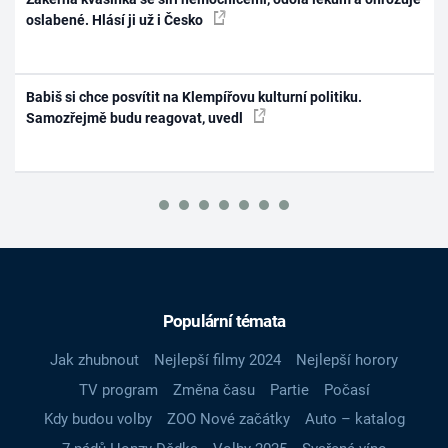
oslabené. Hlásí ji už i Česko
Babiš si chce posvítit na Klempířovu kulturní politiku.
Samozřejmě budu reagovat, uvedl
Populární témata
Jak zhubnout
Nejlepší filmy 2024
Nejlepší horory
TV program
Změna času
Partie
Počasí
Kdy budou volby
ZOO Nové začátky
Auto – katalog